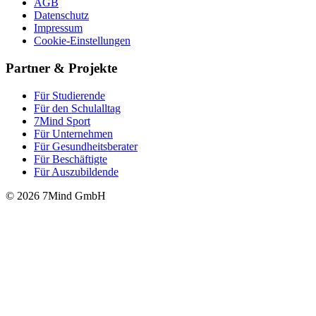
AGB
Datenschutz
Impressum
Cookie-Einstellungen
Partner & Projekte
Für Stu­die­rende
Für den Schulalltag
7Mind Sport
Für Unter­neh­men
Für Gesund­heits­be­ra­ter
Für Beschäftigte
Für Auszubildende
© 2026 7Mind GmbH