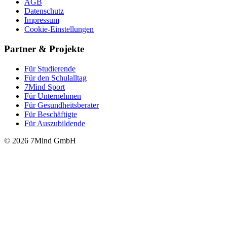
AGB
Datenschutz
Impressum
Cookie-Einstellungen
Partner & Projekte
Für Stu­die­rende
Für den Schulalltag
7Mind Sport
Für Unter­neh­men
Für Gesund­heits­be­ra­ter
Für Beschäftigte
Für Auszubildende
© 2026 7Mind GmbH