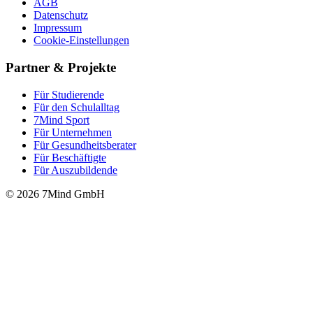
AGB
Datenschutz
Impressum
Cookie-Einstellungen
Partner & Projekte
Für Stu­die­rende
Für den Schulalltag
7Mind Sport
Für Unter­neh­men
Für Gesund­heits­be­ra­ter
Für Beschäftigte
Für Auszubildende
© 2026 7Mind GmbH