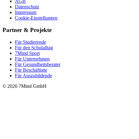
AGB
Datenschutz
Impressum
Cookie-Einstellungen
Partner & Projekte
Für Stu­die­rende
Für den Schulalltag
7Mind Sport
Für Unter­neh­men
Für Gesund­heits­be­ra­ter
Für Beschäftigte
Für Auszubildende
© 2026 7Mind GmbH