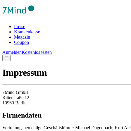
Preise
Krankenkasse
Magazin
Coupon
Anmelden
Kostenlos testen
☰
Impressum
7Mind GmbH
Ritterstraße 12
10969 Berlin
Fir­men­da­ten
Ver­tre­tungs­be­rech­tige Ges­chäftsfüh­rer: Michael Dagenbach, Kurt 