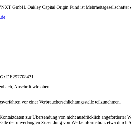
r 7NXT GmbH. Oakley Capital Origin Fund ist Mehrheitsgesellschafte
.de
tG:
DE297708431
enbach
, Anschrift wie oben
­sver­fah­ren vor einer Ver­brau­cher­schlich­tungs­s­telle teil­zu­neh­men.
Kontaktdaten zur Übersendung von nicht ausdrücklich angeforderter W
 im Falle der unverlangten Zusendung von Werbeinformation, etwa durch 