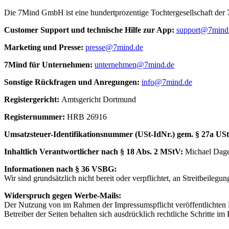
Die 7Mind GmbH ist eine hundertprozentige Tochtergesellschaft de
Cus­to­mer Sup­port und tech­nische Hilfe zur App:
support@7mind
Mar­ke­ting und Presse:
presse@7mind.de
7Mind für Unter­neh­men:
unternehmen@7mind.de
Sons­tige Rück­fra­gen und Anre­gun­gen:
info@7mind.de
Regis­ter­ge­richt:
Amts­ge­richt Dort­mund
Regis­ter­num­mer:
HRB 26916
Umsatzs­teuer-Iden­ti­fi­ka­tions­num­mer (USt-IdNr.) gem. § 27a US
Inhalt­lich Verant­wort­li­cher nach § 18 Abs. 2 MStV:
Michael Dag
Infor­ma­tio­nen nach § 36 VSBG:
Wir sind grund­sätz­lich nicht bereit oder verp­flich­tet, an Streit­bei­le­gung
Widerspruch gegen Werbe-Mails:
Der Nutzung von im Rahmen der Impressumspflicht veröffentlichten 
Betreiber der Seiten behalten sich ausdrücklich rechtliche Schritte