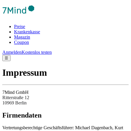
Preise
Krankenkasse
Magazin
Coupon
Anmelden
Kostenlos testen
☰
Impressum
7Mind GmbH
Ritterstraße 12
10969 Berlin
Fir­men­da­ten
Ver­tre­tungs­be­rech­tige Ges­chäftsfüh­rer: Michael Dagenbach, Kurt