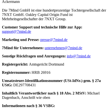
Ackermann
Die 7Mind GmbH ist eine hundertprozentige Tochtergesellschaft der
7NXT GmbH. Oakley Capital Origin Fund ist
Mehrheitsgesellschafter der 7NXT Group.
Cus­to­mer Sup­port und tech­nische Hilfe zur App:
support@7mind.de
Mar­ke­ting und Presse:
presse@7mind.de
7Mind für Unter­neh­men:
unternehmen@7mind.de
Sons­tige Rück­fra­gen und Anre­gun­gen:
info@7mind.de
Regis­ter­ge­richt:
Amts­ge­richt Dort­mund
Regis­ter­num­mer:
HRB 26916
Umsatzs­teuer-Iden­ti­fi­ka­tions­num­mer (USt-IdNr.) gem. § 27a
UStG:
DE297708431
Inhalt­lich Verant­wort­li­cher nach § 18 Abs. 2 MStV:
Michael
Dagenbach
, Anschrift wie oben
Infor­ma­tio­nen nach § 36 VSBG: