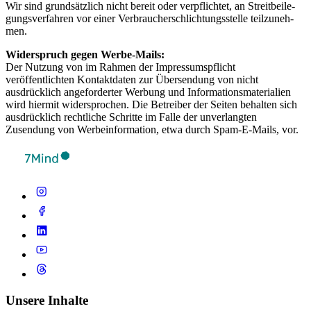
Wir sind grund­sätz­lich nicht bereit oder verp­flich­tet, an Streit­bei­le­
gung­sver­fah­ren vor einer Ver­brau­cher­schlich­tungs­s­telle teil­zu­neh­
men.
Widerspruch gegen Werbe-Mails:
Der Nutzung von im Rahmen der Impressumspflicht
veröffentlichten Kontaktdaten zur Übersendung von nicht
ausdrücklich angeforderter Werbung und Informationsmaterialien
wird hiermit widersprochen. Die Betreiber der Seiten behalten sich
ausdrücklich rechtliche Schritte im Falle der unverlangten
Zusendung von Werbeinformation, etwa durch Spam-E-Mails, vor.
Unsere Inhalte