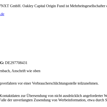
r 7NXT GmbH. Oakley Capital Origin Fund ist Mehrheitsgesellschafte
.de
tG:
DE297708431
enbach
, Anschrift wie oben
­sver­fah­ren vor einer Ver­brau­cher­schlich­tungs­s­telle teil­zu­neh­men.
Kontaktdaten zur Übersendung von nicht ausdrücklich angeforderter W
 im Falle der unverlangten Zusendung von Werbeinformation, etwa durch 