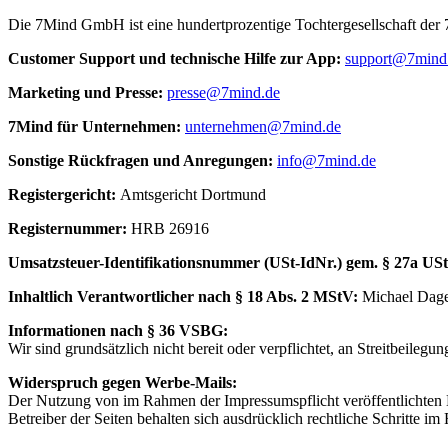
Die 7Mind GmbH ist eine hundertprozentige Tochtergesellschaft de
Cus­to­mer Sup­port und tech­nische Hilfe zur App:
support@7mind
Mar­ke­ting und Presse:
presse@7mind.de
7Mind für Unter­neh­men:
unternehmen@7mind.de
Sons­tige Rück­fra­gen und Anre­gun­gen:
info@7mind.de
Regis­ter­ge­richt:
Amts­ge­richt Dort­mund
Regis­ter­num­mer:
HRB 26916
Umsatzs­teuer-Iden­ti­fi­ka­tions­num­mer (USt-IdNr.) gem. § 27a US
Inhalt­lich Verant­wort­li­cher nach § 18 Abs. 2 MStV:
Michael Dag
Infor­ma­tio­nen nach § 36 VSBG:
Wir sind grund­sätz­lich nicht bereit oder verp­flich­tet, an Streit­bei­le­gung
Widerspruch gegen Werbe-Mails:
Der Nutzung von im Rahmen der Impressumspflicht veröffentlichten 
Betreiber der Seiten behalten sich ausdrücklich rechtliche Schritte