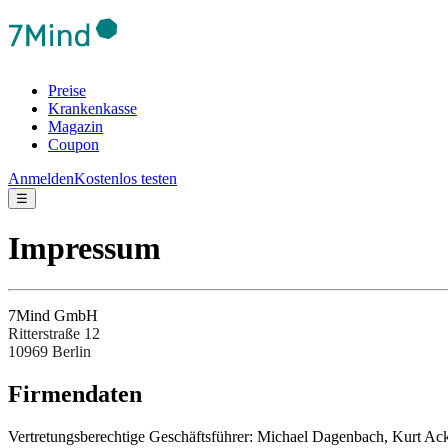
Preise
Krankenkasse
Magazin
Coupon
Anmelden
Kostenlos testen
☰
Impressum
7Mind GmbH
Ritterstraße 12
10969 Berlin
Fir­men­da­ten
Ver­tre­tungs­be­rech­tige Ges­chäftsfüh­rer: Michael Dagenbach, Kurt 