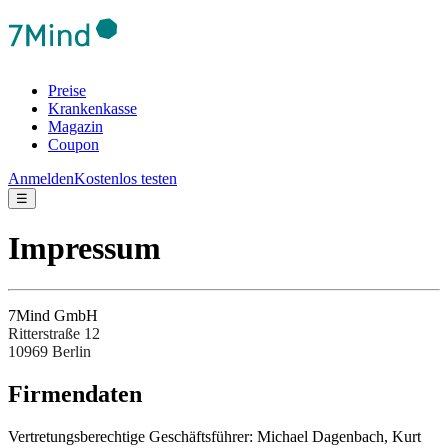
Preise
Krankenkasse
Magazin
Coupon
Anmelden
Kostenlos testen
☰
Impressum
7Mind GmbH
Ritterstraße 12
10969 Berlin
Fir­men­da­ten
Ver­tre­tungs­be­rech­tige Ges­chäftsfüh­rer: Michael Dagenbach, Kurt