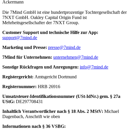
Ackermann
Die 7Mind GmbH ist eine hundertprozentige Tochtergesellschaft der
7NXT GmbH. Oakley Capital Origin Fund ist
Mehrheitsgesellschafter der 7NXT Group.
Cus­to­mer Sup­port und tech­nische Hilfe zur App:
support@7mind.de
Mar­ke­ting und Presse:
presse@7mind.de
7Mind für Unter­neh­men:
unternehmen@7mind.de
Sons­tige Rück­fra­gen und Anre­gun­gen:
info@7mind.de
Regis­ter­ge­richt:
Amts­ge­richt Dort­mund
Regis­ter­num­mer:
HRB 26916
Umsatzs­teuer-Iden­ti­fi­ka­tions­num­mer (USt-IdNr.) gem. § 27a
UStG:
DE297708431
Inhalt­lich Verant­wort­li­cher nach § 18 Abs. 2 MStV:
Michael
Dagenbach
, Anschrift wie oben
Infor­ma­tio­nen nach § 36 VSBG: