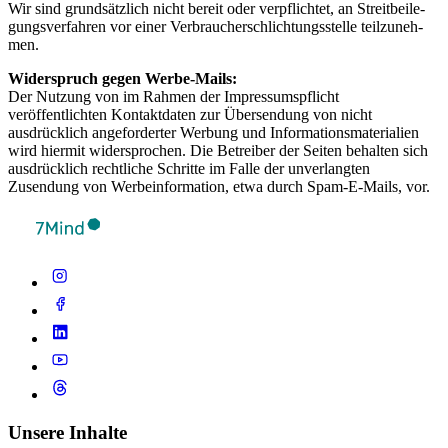
Wir sind grund­sätz­lich nicht bereit oder verp­flich­tet, an Streit­bei­le­
gung­sver­fah­ren vor einer Ver­brau­cher­schlich­tungs­s­telle teil­zu­neh­
men.
Widerspruch gegen Werbe-Mails:
Der Nutzung von im Rahmen der Impressumspflicht
veröffentlichten Kontaktdaten zur Übersendung von nicht
ausdrücklich angeforderter Werbung und Informationsmaterialien
wird hiermit widersprochen. Die Betreiber der Seiten behalten sich
ausdrücklich rechtliche Schritte im Falle der unverlangten
Zusendung von Werbeinformation, etwa durch Spam-E-Mails, vor.
Unsere Inhalte