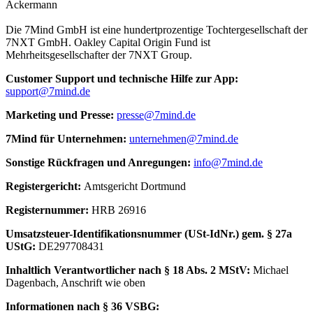
Ackermann
Die 7Mind GmbH ist eine hundertprozentige Tochtergesellschaft der
7NXT GmbH. Oakley Capital Origin Fund ist
Mehrheitsgesellschafter der 7NXT Group.
Cus­to­mer Sup­port und tech­nische Hilfe zur App:
support@7mind.de
Mar­ke­ting und Presse:
presse@7mind.de
7Mind für Unter­neh­men:
unternehmen@7mind.de
Sons­tige Rück­fra­gen und Anre­gun­gen:
info@7mind.de
Regis­ter­ge­richt:
Amts­ge­richt Dort­mund
Regis­ter­num­mer:
HRB 26916
Umsatzs­teuer-Iden­ti­fi­ka­tions­num­mer (USt-IdNr.) gem. § 27a
UStG:
DE297708431
Inhalt­lich Verant­wort­li­cher nach § 18 Abs. 2 MStV:
Michael
Dagenbach
, Anschrift wie oben
Infor­ma­tio­nen nach § 36 VSBG: