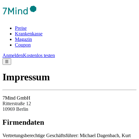
Preise
Krankenkasse
Magazin
Coupon
Anmelden
Kostenlos testen
☰
Impressum
7Mind GmbH
Ritterstraße 12
10969 Berlin
Fir­men­da­ten
Ver­tre­tungs­be­rech­tige Ges­chäftsfüh­rer: Michael Dagenbach, Kurt