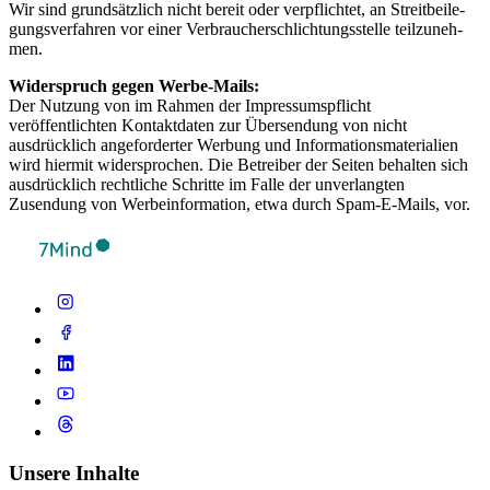
Wir sind grund­sätz­lich nicht bereit oder verp­flich­tet, an Streit­bei­le­
gung­sver­fah­ren vor einer Ver­brau­cher­schlich­tungs­s­telle teil­zu­neh­
men.
Widerspruch gegen Werbe-Mails:
Der Nutzung von im Rahmen der Impressumspflicht
veröffentlichten Kontaktdaten zur Übersendung von nicht
ausdrücklich angeforderter Werbung und Informationsmaterialien
wird hiermit widersprochen. Die Betreiber der Seiten behalten sich
ausdrücklich rechtliche Schritte im Falle der unverlangten
Zusendung von Werbeinformation, etwa durch Spam-E-Mails, vor.
Unsere Inhalte