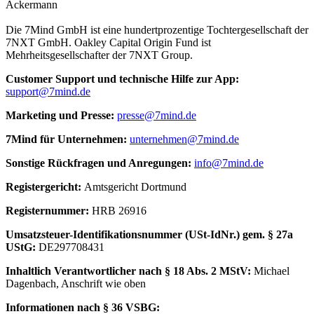
Ackermann
Die 7Mind GmbH ist eine hundertprozentige Tochtergesellschaft der
7NXT GmbH. Oakley Capital Origin Fund ist
Mehrheitsgesellschafter der 7NXT Group.
Cus­to­mer Sup­port und tech­nische Hilfe zur App:
support@7mind.de
Mar­ke­ting und Presse:
presse@7mind.de
7Mind für Unter­neh­men:
unternehmen@7mind.de
Sons­tige Rück­fra­gen und Anre­gun­gen:
info@7mind.de
Regis­ter­ge­richt:
Amts­ge­richt Dort­mund
Regis­ter­num­mer:
HRB 26916
Umsatzs­teuer-Iden­ti­fi­ka­tions­num­mer (USt-IdNr.) gem. § 27a
UStG:
DE297708431
Inhalt­lich Verant­wort­li­cher nach § 18 Abs. 2 MStV:
Michael
Dagenbach
, Anschrift wie oben
Infor­ma­tio­nen nach § 36 VSBG: