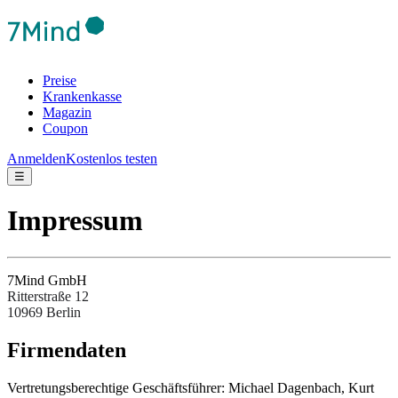
Preise
Krankenkasse
Magazin
Coupon
Anmelden
Kostenlos testen
☰
Impressum
7Mind GmbH
Ritterstraße 12
10969 Berlin
Fir­men­da­ten
Ver­tre­tungs­be­rech­tige Ges­chäftsfüh­rer: Michael Dagenbach, Kurt