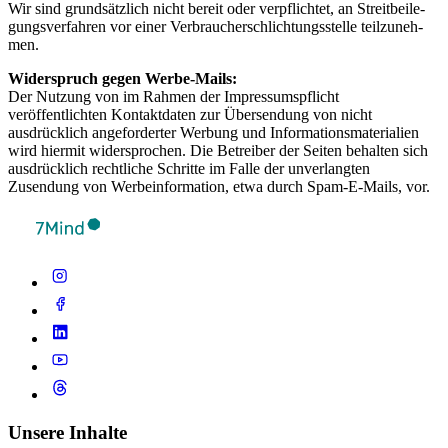
Wir sind grund­sätz­lich nicht bereit oder verp­flich­tet, an Streit­bei­le­
gung­sver­fah­ren vor einer Ver­brau­cher­schlich­tungs­s­telle teil­zu­neh­
men.
Widerspruch gegen Werbe-Mails:
Der Nutzung von im Rahmen der Impressumspflicht
veröffentlichten Kontaktdaten zur Übersendung von nicht
ausdrücklich angeforderter Werbung und Informationsmaterialien
wird hiermit widersprochen. Die Betreiber der Seiten behalten sich
ausdrücklich rechtliche Schritte im Falle der unverlangten
Zusendung von Werbeinformation, etwa durch Spam-E-Mails, vor.
Unsere Inhalte