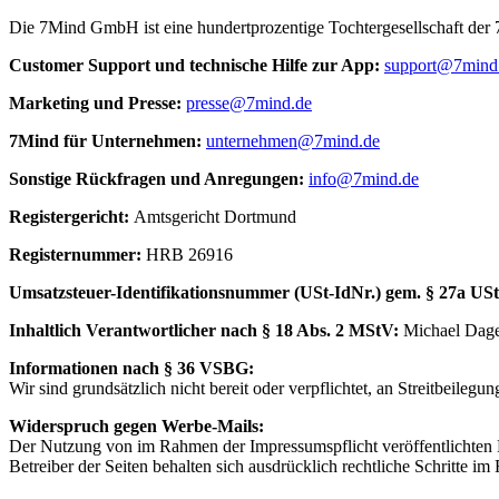
Die 7Mind GmbH ist eine hundertprozentige Tochtergesellschaft de
Cus­to­mer Sup­port und tech­nische Hilfe zur App:
support@7mind
Mar­ke­ting und Presse:
presse@7mind.de
7Mind für Unter­neh­men:
unternehmen@7mind.de
Sons­tige Rück­fra­gen und Anre­gun­gen:
info@7mind.de
Regis­ter­ge­richt:
Amts­ge­richt Dort­mund
Regis­ter­num­mer:
HRB 26916
Umsatzs­teuer-Iden­ti­fi­ka­tions­num­mer (USt-IdNr.) gem. § 27a US
Inhalt­lich Verant­wort­li­cher nach § 18 Abs. 2 MStV:
Michael Dag
Infor­ma­tio­nen nach § 36 VSBG:
Wir sind grund­sätz­lich nicht bereit oder verp­flich­tet, an Streit­bei­le­gung
Widerspruch gegen Werbe-Mails:
Der Nutzung von im Rahmen der Impressumspflicht veröffentlichten 
Betreiber der Seiten behalten sich ausdrücklich rechtliche Schritte