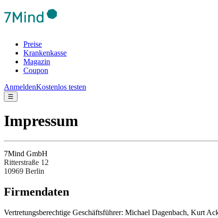
Preise
Krankenkasse
Magazin
Coupon
Anmelden
Kostenlos testen
☰
Impressum
7Mind GmbH
Ritterstraße 12
10969 Berlin
Fir­men­da­ten
Ver­tre­tungs­be­rech­tige Ges­chäftsfüh­rer: Michael Dagenbach, Kurt 