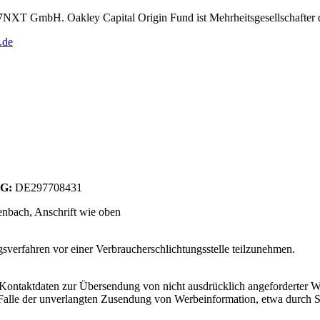
r 7NXT GmbH. Oakley Capital Origin Fund ist Mehrheitsgesellschafte
.de
tG:
DE297708431
enbach
, Anschrift wie oben
­sver­fah­ren vor einer Ver­brau­cher­schlich­tungs­s­telle teil­zu­neh­men.
Kontaktdaten zur Übersendung von nicht ausdrücklich angeforderter W
 im Falle der unverlangten Zusendung von Werbeinformation, etwa durch 