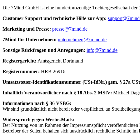
Die 7Mind GmbH ist eine hundertprozentige Tochtergesellschaft de
Cus­to­mer Sup­port und tech­nische Hilfe zur App:
support@7mind
Mar­ke­ting und Presse:
presse@7mind.de
7Mind für Unter­neh­men:
unternehmen@7mind.de
Sons­tige Rück­fra­gen und Anre­gun­gen:
info@7mind.de
Regis­ter­ge­richt:
Amts­ge­richt Dort­mund
Regis­ter­num­mer:
HRB 26916
Umsatzs­teuer-Iden­ti­fi­ka­tions­num­mer (USt-IdNr.) gem. § 27a US
Inhalt­lich Verant­wort­li­cher nach § 18 Abs. 2 MStV:
Michael Dag
Infor­ma­tio­nen nach § 36 VSBG:
Wir sind grund­sätz­lich nicht bereit oder verp­flich­tet, an Streit­bei­le­gung
Widerspruch gegen Werbe-Mails:
Der Nutzung von im Rahmen der Impressumspflicht veröffentlichten 
Betreiber der Seiten behalten sich ausdrücklich rechtliche Schritte