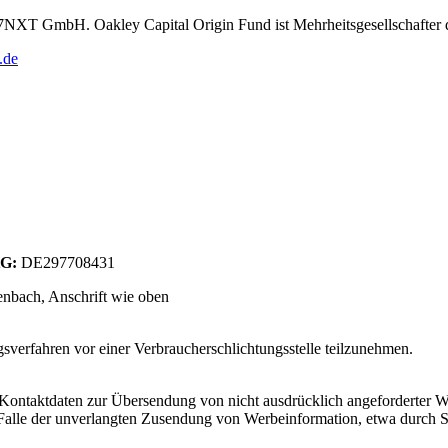
r 7NXT GmbH. Oakley Capital Origin Fund ist Mehrheitsgesellschafte
.de
tG:
DE297708431
enbach
, Anschrift wie oben
­sver­fah­ren vor einer Ver­brau­cher­schlich­tungs­s­telle teil­zu­neh­men.
Kontaktdaten zur Übersendung von nicht ausdrücklich angeforderter W
 im Falle der unverlangten Zusendung von Werbeinformation, etwa durch 