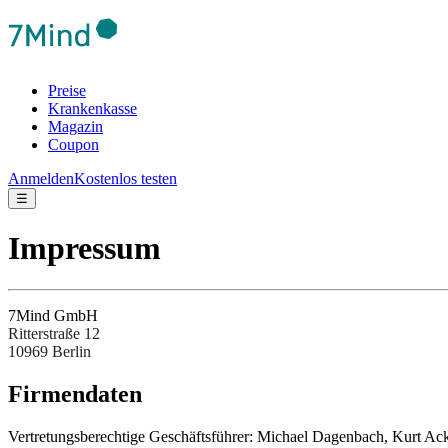
Preise
Krankenkasse
Magazin
Coupon
Anmelden
Kostenlos testen
☰
Impressum
7Mind GmbH
Ritterstraße 12
10969 Berlin
Fir­men­da­ten
Ver­tre­tungs­be­rech­tige Ges­chäftsfüh­rer: Michael Dagenbach, Kurt 