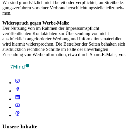
Wir sind grund­sätz­lich nicht bereit oder verp­flich­tet, an Streit­bei­le­
gung­sver­fah­ren vor einer Ver­brau­cher­schlich­tungs­s­telle teil­zu­neh­
men.
Widerspruch gegen Werbe-Mails:
Der Nutzung von im Rahmen der Impressumspflicht
veröffentlichten Kontaktdaten zur Übersendung von nicht
ausdrücklich angeforderter Werbung und Informationsmaterialien
wird hiermit widersprochen. Die Betreiber der Seiten behalten sich
ausdrücklich rechtliche Schritte im Falle der unverlangten
Zusendung von Werbeinformation, etwa durch Spam-E-Mails, vor.
Unsere Inhalte