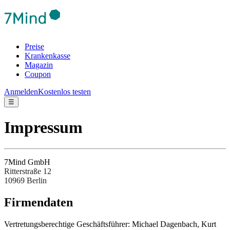
Preise
Krankenkasse
Magazin
Coupon
Anmelden
Kostenlos testen
☰
Impressum
7Mind GmbH
Ritterstraße 12
10969 Berlin
Fir­men­da­ten
Ver­tre­tungs­be­rech­tige Ges­chäftsfüh­rer: Michael Dagenbach, Kurt