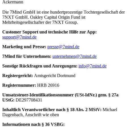
Ackermann
Die 7Mind GmbH ist eine hundertprozentige Tochtergesellschaft der
7NXT GmbH. Oakley Capital Origin Fund ist
Mehrheitsgesellschafter der 7NXT Group.
Cus­to­mer Sup­port und tech­nische Hilfe zur App:
support@7mind.de
Mar­ke­ting und Presse:
presse@7mind.de
7Mind für Unter­neh­men:
unternehmen@7mind.de
Sons­tige Rück­fra­gen und Anre­gun­gen:
info@7mind.de
Regis­ter­ge­richt:
Amts­ge­richt Dort­mund
Regis­ter­num­mer:
HRB 26916
Umsatzs­teuer-Iden­ti­fi­ka­tions­num­mer (USt-IdNr.) gem. § 27a
UStG:
DE297708431
Inhalt­lich Verant­wort­li­cher nach § 18 Abs. 2 MStV:
Michael
Dagenbach
, Anschrift wie oben
Infor­ma­tio­nen nach § 36 VSBG: