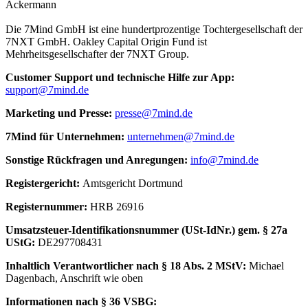
Ackermann
Die 7Mind GmbH ist eine hundertprozentige Tochtergesellschaft der
7NXT GmbH. Oakley Capital Origin Fund ist
Mehrheitsgesellschafter der 7NXT Group.
Cus­to­mer Sup­port und tech­nische Hilfe zur App:
support@7mind.de
Mar­ke­ting und Presse:
presse@7mind.de
7Mind für Unter­neh­men:
unternehmen@7mind.de
Sons­tige Rück­fra­gen und Anre­gun­gen:
info@7mind.de
Regis­ter­ge­richt:
Amts­ge­richt Dort­mund
Regis­ter­num­mer:
HRB 26916
Umsatzs­teuer-Iden­ti­fi­ka­tions­num­mer (USt-IdNr.) gem. § 27a
UStG:
DE297708431
Inhalt­lich Verant­wort­li­cher nach § 18 Abs. 2 MStV:
Michael
Dagenbach
, Anschrift wie oben
Infor­ma­tio­nen nach § 36 VSBG: