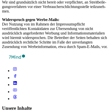
Wir sind grund­sätz­lich nicht bereit oder verp­flich­tet, an Streit­bei­le­
gung­sver­fah­ren vor einer Ver­brau­cher­schlich­tungs­s­telle teil­zu­neh­
men.
Widerspruch gegen Werbe-Mails:
Der Nutzung von im Rahmen der Impressumspflicht
veröffentlichten Kontaktdaten zur Übersendung von nicht
ausdrücklich angeforderter Werbung und Informationsmaterialien
wird hiermit widersprochen. Die Betreiber der Seiten behalten sich
ausdrücklich rechtliche Schritte im Falle der unverlangten
Zusendung von Werbeinformation, etwa durch Spam-E-Mails, vor.
Unsere Inhalte