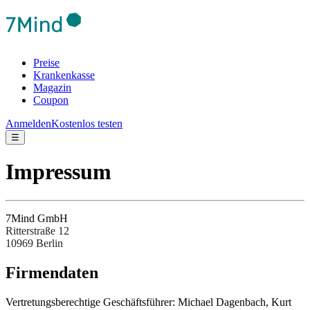
Preise
Krankenkasse
Magazin
Coupon
Anmelden
Kostenlos testen
☰
Impressum
7Mind GmbH
Ritterstraße 12
10969 Berlin
Fir­men­da­ten
Ver­tre­tungs­be­rech­tige Ges­chäftsfüh­rer: Michael Dagenbach, Kurt