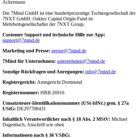
Ackermann
Die 7Mind GmbH ist eine hundertprozentige Tochtergesellschaft der
7NXT GmbH. Oakley Capital Origin Fund ist
Mehrheitsgesellschafter der 7NXT Group.
Cus­to­mer Sup­port und tech­nische Hilfe zur App:
support@7mind.de
Mar­ke­ting und Presse:
presse@7mind.de
7Mind für Unter­neh­men:
unternehmen@7mind.de
Sons­tige Rück­fra­gen und Anre­gun­gen:
info@7mind.de
Regis­ter­ge­richt:
Amts­ge­richt Dort­mund
Regis­ter­num­mer:
HRB 26916
Umsatzs­teuer-Iden­ti­fi­ka­tions­num­mer (USt-IdNr.) gem. § 27a
UStG:
DE297708431
Inhalt­lich Verant­wort­li­cher nach § 18 Abs. 2 MStV:
Michael
Dagenbach
, Anschrift wie oben
Infor­ma­tio­nen nach § 36 VSBG: