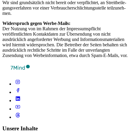
Wir sind grund­sätz­lich nicht bereit oder verp­flich­tet, an Streit­bei­le­
gung­sver­fah­ren vor einer Ver­brau­cher­schlich­tungs­s­telle teil­zu­neh­
men.
Widerspruch gegen Werbe-Mails:
Der Nutzung von im Rahmen der Impressumspflicht
veröffentlichten Kontaktdaten zur Übersendung von nicht
ausdrücklich angeforderter Werbung und Informationsmaterialien
wird hiermit widersprochen. Die Betreiber der Seiten behalten sich
ausdrücklich rechtliche Schritte im Falle der unverlangten
Zusendung von Werbeinformation, etwa durch Spam-E-Mails, vor.
Unsere Inhalte