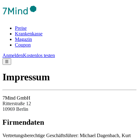
Preise
Krankenkasse
Magazin
Coupon
Anmelden
Kostenlos testen
☰
Impressum
7Mind GmbH
Ritterstraße 12
10969 Berlin
Fir­men­da­ten
Ver­tre­tungs­be­rech­tige Ges­chäftsfüh­rer: Michael Dagenbach, Kurt