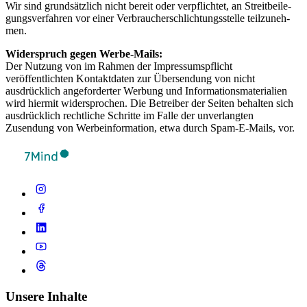
Wir sind grund­sätz­lich nicht bereit oder verp­flich­tet, an Streit­bei­le­
gung­sver­fah­ren vor einer Ver­brau­cher­schlich­tungs­s­telle teil­zu­neh­
men.
Widerspruch gegen Werbe-Mails:
Der Nutzung von im Rahmen der Impressumspflicht
veröffentlichten Kontaktdaten zur Übersendung von nicht
ausdrücklich angeforderter Werbung und Informationsmaterialien
wird hiermit widersprochen. Die Betreiber der Seiten behalten sich
ausdrücklich rechtliche Schritte im Falle der unverlangten
Zusendung von Werbeinformation, etwa durch Spam-E-Mails, vor.
Unsere Inhalte