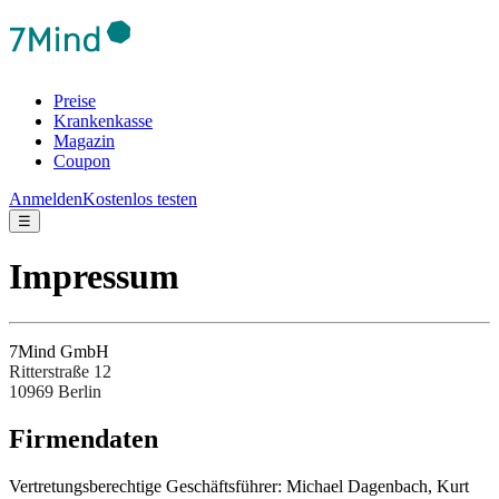
Preise
Krankenkasse
Magazin
Coupon
Anmelden
Kostenlos testen
☰
Impressum
7Mind GmbH
Ritterstraße 12
10969 Berlin
Fir­men­da­ten
Ver­tre­tungs­be­rech­tige Ges­chäftsfüh­rer: Michael Dagenbach, Kurt