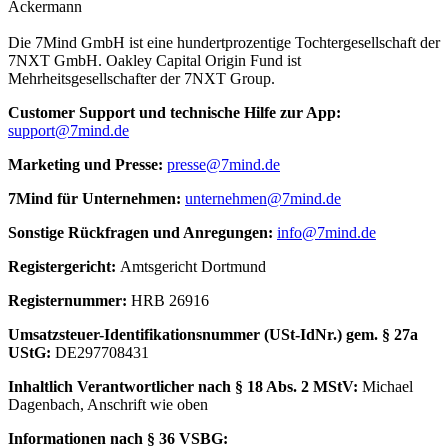
Ackermann
Die 7Mind GmbH ist eine hundertprozentige Tochtergesellschaft der
7NXT GmbH. Oakley Capital Origin Fund ist
Mehrheitsgesellschafter der 7NXT Group.
Cus­to­mer Sup­port und tech­nische Hilfe zur App:
support@7mind.de
Mar­ke­ting und Presse:
presse@7mind.de
7Mind für Unter­neh­men:
unternehmen@7mind.de
Sons­tige Rück­fra­gen und Anre­gun­gen:
info@7mind.de
Regis­ter­ge­richt:
Amts­ge­richt Dort­mund
Regis­ter­num­mer:
HRB 26916
Umsatzs­teuer-Iden­ti­fi­ka­tions­num­mer (USt-IdNr.) gem. § 27a
UStG:
DE297708431
Inhalt­lich Verant­wort­li­cher nach § 18 Abs. 2 MStV:
Michael
Dagenbach
, Anschrift wie oben
Infor­ma­tio­nen nach § 36 VSBG: