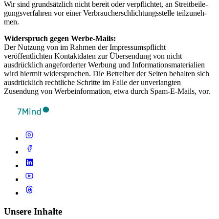
Wir sind grund­sätz­lich nicht bereit oder verp­flich­tet, an Streit­bei­le­
gung­sver­fah­ren vor einer Ver­brau­cher­schlich­tungs­s­telle teil­zu­neh­
men.
Widerspruch gegen Werbe-Mails:
Der Nutzung von im Rahmen der Impressumspflicht
veröffentlichten Kontaktdaten zur Übersendung von nicht
ausdrücklich angeforderter Werbung und Informationsmaterialien
wird hiermit widersprochen. Die Betreiber der Seiten behalten sich
ausdrücklich rechtliche Schritte im Falle der unverlangten
Zusendung von Werbeinformation, etwa durch Spam-E-Mails, vor.
Unsere Inhalte