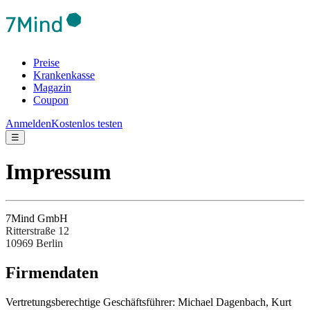
Preise
Krankenkasse
Magazin
Coupon
Anmelden
Kostenlos testen
☰
Impressum
7Mind GmbH
Ritterstraße 12
10969 Berlin
Fir­men­da­ten
Ver­tre­tungs­be­rech­tige Ges­chäftsfüh­rer: Michael Dagenbach, Kurt