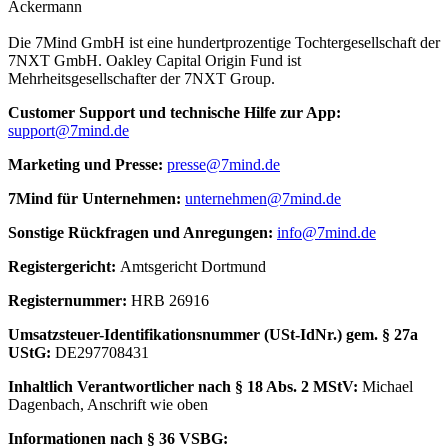
Ackermann
Die 7Mind GmbH ist eine hundertprozentige Tochtergesellschaft der
7NXT GmbH. Oakley Capital Origin Fund ist
Mehrheitsgesellschafter der 7NXT Group.
Cus­to­mer Sup­port und tech­nische Hilfe zur App:
support@7mind.de
Mar­ke­ting und Presse:
presse@7mind.de
7Mind für Unter­neh­men:
unternehmen@7mind.de
Sons­tige Rück­fra­gen und Anre­gun­gen:
info@7mind.de
Regis­ter­ge­richt:
Amts­ge­richt Dort­mund
Regis­ter­num­mer:
HRB 26916
Umsatzs­teuer-Iden­ti­fi­ka­tions­num­mer (USt-IdNr.) gem. § 27a
UStG:
DE297708431
Inhalt­lich Verant­wort­li­cher nach § 18 Abs. 2 MStV:
Michael
Dagenbach
, Anschrift wie oben
Infor­ma­tio­nen nach § 36 VSBG: