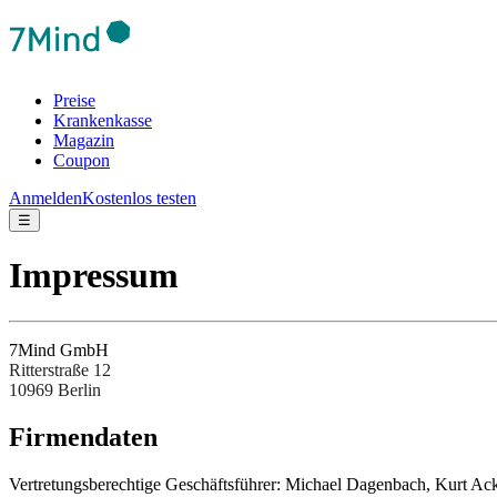
Preise
Krankenkasse
Magazin
Coupon
Anmelden
Kostenlos testen
☰
Impressum
7Mind GmbH
Ritterstraße 12
10969 Berlin
Fir­men­da­ten
Ver­tre­tungs­be­rech­tige Ges­chäftsfüh­rer: Michael Dagenbach, Kurt 