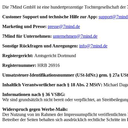
Die 7Mind GmbH ist eine hundertprozentige Tochtergesellschaft de
Cus­to­mer Sup­port und tech­nische Hilfe zur App:
support@7mind
Mar­ke­ting und Presse:
presse@7mind.de
7Mind für Unter­neh­men:
unternehmen@7mind.de
Sons­tige Rück­fra­gen und Anre­gun­gen:
info@7mind.de
Regis­ter­ge­richt:
Amts­ge­richt Dort­mund
Regis­ter­num­mer:
HRB 26916
Umsatzs­teuer-Iden­ti­fi­ka­tions­num­mer (USt-IdNr.) gem. § 27a US
Inhalt­lich Verant­wort­li­cher nach § 18 Abs. 2 MStV:
Michael Dag
Infor­ma­tio­nen nach § 36 VSBG:
Wir sind grund­sätz­lich nicht bereit oder verp­flich­tet, an Streit­bei­le­gung
Widerspruch gegen Werbe-Mails:
Der Nutzung von im Rahmen der Impressumspflicht veröffentlichten 
Betreiber der Seiten behalten sich ausdrücklich rechtliche Schritte