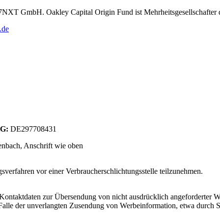
r 7NXT GmbH. Oakley Capital Origin Fund ist Mehrheitsgesellschafte
.de
tG:
DE297708431
enbach
, Anschrift wie oben
­sver­fah­ren vor einer Ver­brau­cher­schlich­tungs­s­telle teil­zu­neh­men.
Kontaktdaten zur Übersendung von nicht ausdrücklich angeforderter W
 im Falle der unverlangten Zusendung von Werbeinformation, etwa durch 