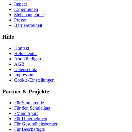
Impact
Expert:innen
Stellenangebote
Presse
Barrierefreiheit
Hilfe
Kontakt
Help Center
Abo kündigen
AGB
Datenschutz
Impressum
Cookie-Einstellungen
Partner & Projekte
Für Stu­die­rende
Für den Schulalltag
7Mind Sport
Für Unter­neh­men
Für Gesund­heits­be­ra­ter
Für Beschäftigte