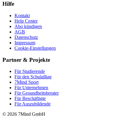
Hilfe
Kontakt
Help Center
Abo kündigen
AGB
Datenschutz
Impressum
Cookie-Einstellungen
Partner & Projekte
Für Stu­die­rende
Für den Schulalltag
7Mind Sport
Für Unter­neh­men
Für Gesund­heits­be­ra­ter
Für Beschäftigte
Für Auszubildende
© 2026 7Mind GmbH