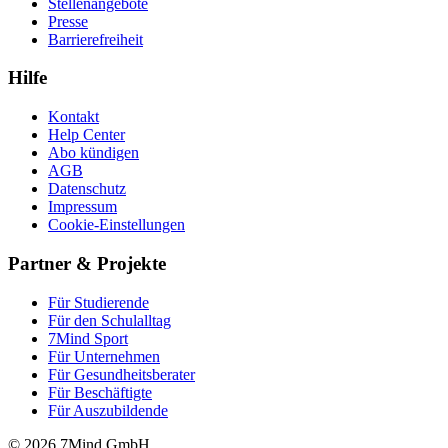
Stellenangebote
Presse
Barrierefreiheit
Hilfe
Kontakt
Help Center
Abo kündigen
AGB
Datenschutz
Impressum
Cookie-Einstellungen
Partner & Projekte
Für Stu­die­rende
Für den Schulalltag
7Mind Sport
Für Unter­neh­men
Für Gesund­heits­be­ra­ter
Für Beschäftigte
Für Auszubildende
© 2026 7Mind GmbH