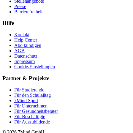
Stellenangebote
Presse
Barrierefreiheit
Hilfe
Kontakt
Help Center
Abo kündigen
AGB
Datenschutz
Impressum
Cookie-Einstellungen
Partner & Projekte
Für Stu­die­rende
Für den Schulalltag
7Mind Sport
Für Unter­neh­men
Für Gesund­heits­be­ra­ter
Für Beschäftigte
Für Auszubildende
© 2026 7Mind GmbH