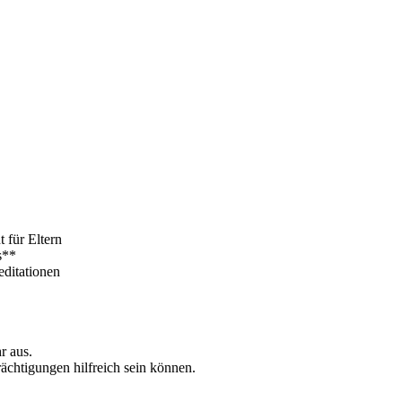
 für Eltern
s**
editationen
r aus.
rächtigungen hilfreich sein können.