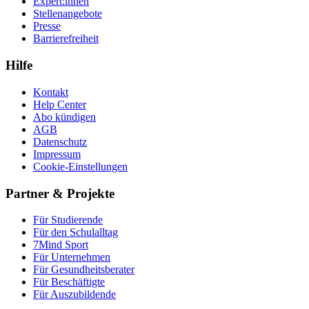
Expert:innen
Stellenangebote
Presse
Barrierefreiheit
Hilfe
Kontakt
Help Center
Abo kündigen
AGB
Datenschutz
Impressum
Cookie-Einstellungen
Partner & Projekte
Für Stu­die­rende
Für den Schulalltag
7Mind Sport
Für Unter­neh­men
Für Gesund­heits­be­ra­ter
Für Beschäftigte
Für Auszubildende