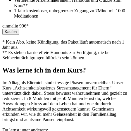
Vertiefende Arbeitsmaterialien, Handouts und Quizze zum
Kurs**
1 Jahr kostenloser, unbegrenzter Zugang zu 7Mind mit 1000
Meditationen
einmalig 99€*
Kaufen
* Kein Abo, keine Kündigung, das Paket läuft automatisch nach 1
Jahr aus.
** Es stehen barrierefreie Handouts zur Verfügung, die bei
Sehbeeinträchtigungen hilfreich sein können.
Was lerne ich in dem Kurs?
Im Alltag als Elternteil sind stressige Phasen unvermeidbar. Unser
Kurs „Achtsamkeitsbasiertes Stressmanagement für Eltern“
unterstützt dich dabei, Stress bewusst wahrzunehmen und gezielt zu
reduzieren. In 8 Modulen mit je 50 Minuten lernst du, welche
Auswirkungen Stress auf dein Leben hat und wie du durch
Achtsamkeit wirkungsvoll gegensteuern kannst. Gemeinsam
erkunden wir, wie du mehr Gelassenheit in den Familienalltag
bringst und achtsame Pausen einplanst.
Du lernst unter anderem: