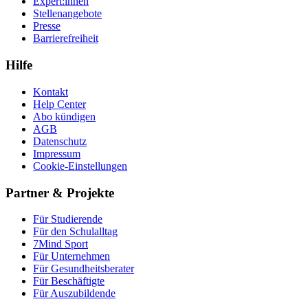
Expert:innen
Stellenangebote
Presse
Barrierefreiheit
Hilfe
Kontakt
Help Center
Abo kündigen
AGB
Datenschutz
Impressum
Cookie-Einstellungen
Partner & Projekte
Für Stu­die­rende
Für den Schulalltag
7Mind Sport
Für Unter­neh­men
Für Gesund­heits­be­ra­ter
Für Beschäftigte
Für Auszubildende