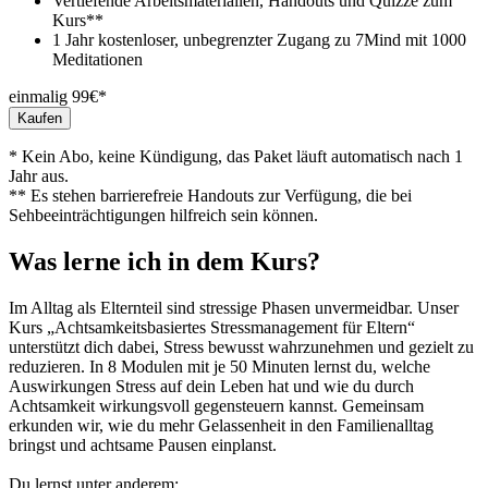
Vertiefende Arbeitsmaterialien, Handouts und Quizze zum
Kurs**
1 Jahr kostenloser, unbegrenzter Zugang zu 7Mind mit 1000
Meditationen
einmalig 99€*
Kaufen
* Kein Abo, keine Kündigung, das Paket läuft automatisch nach 1
Jahr aus.
** Es stehen barrierefreie Handouts zur Verfügung, die bei
Sehbeeinträchtigungen hilfreich sein können.
Was lerne ich in dem Kurs?
Im Alltag als Elternteil sind stressige Phasen unvermeidbar. Unser
Kurs „Achtsamkeitsbasiertes Stressmanagement für Eltern“
unterstützt dich dabei, Stress bewusst wahrzunehmen und gezielt zu
reduzieren. In 8 Modulen mit je 50 Minuten lernst du, welche
Auswirkungen Stress auf dein Leben hat und wie du durch
Achtsamkeit wirkungsvoll gegensteuern kannst. Gemeinsam
erkunden wir, wie du mehr Gelassenheit in den Familienalltag
bringst und achtsame Pausen einplanst.
Du lernst unter anderem: