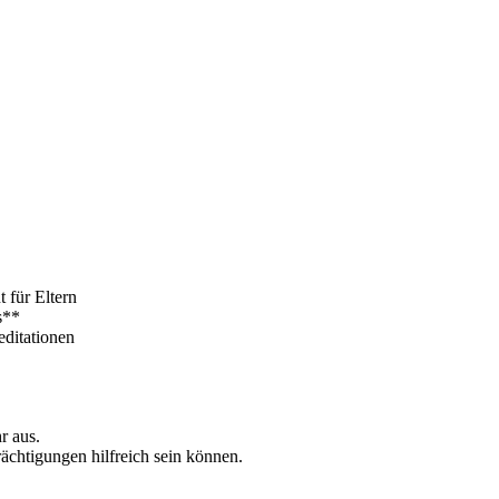
 für Eltern
s**
editationen
r aus.
rächtigungen hilfreich sein können.