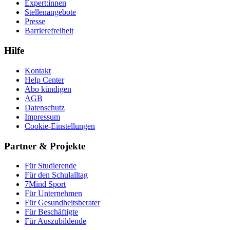
Expert:innen
Stellenangebote
Presse
Barrierefreiheit
Hilfe
Kontakt
Help Center
Abo kündigen
AGB
Datenschutz
Impressum
Cookie-Einstellungen
Partner & Projekte
Für Stu­die­rende
Für den Schulalltag
7Mind Sport
Für Unter­neh­men
Für Gesund­heits­be­ra­ter
Für Beschäftigte
Für Auszubildende