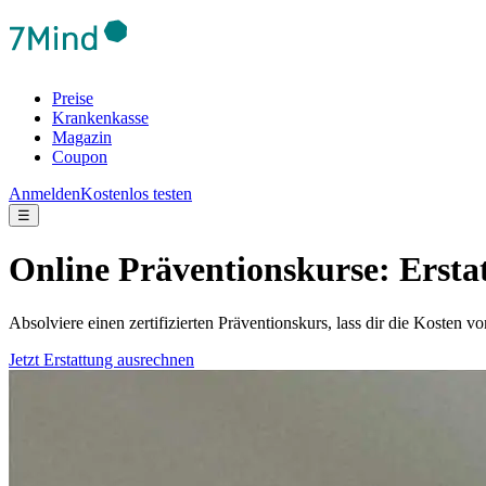
Preise
Krankenkasse
Magazin
Coupon
Anmelden
Kostenlos testen
☰
Online Präventionskurse: Ersta
Absolviere einen zertifizierten Präventionskurs, lass dir die Kosten 
Jetzt Erstattung ausrechnen