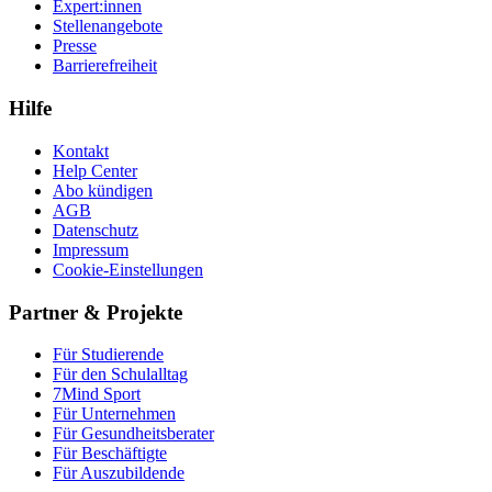
Expert:innen
Stellenangebote
Presse
Barrierefreiheit
Hilfe
Kontakt
Help Center
Abo kündigen
AGB
Datenschutz
Impressum
Cookie-Einstellungen
Partner & Projekte
Für Stu­die­rende
Für den Schulalltag
7Mind Sport
Für Unter­neh­men
Für Gesund­heits­be­ra­ter
Für Beschäftigte
Für Auszubildende