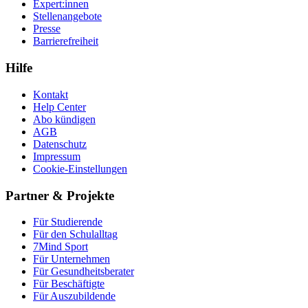
Expert:innen
Stellenangebote
Presse
Barrierefreiheit
Hilfe
Kontakt
Help Center
Abo kündigen
AGB
Datenschutz
Impressum
Cookie-Einstellungen
Partner & Projekte
Für Stu­die­rende
Für den Schulalltag
7Mind Sport
Für Unter­neh­men
Für Gesund­heits­be­ra­ter
Für Beschäftigte
Für Auszubildende