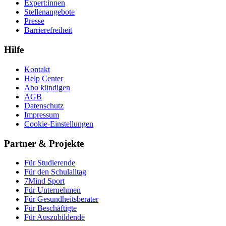
Expert:innen
Stellenangebote
Presse
Barrierefreiheit
Hilfe
Kontakt
Help Center
Abo kündigen
AGB
Datenschutz
Impressum
Cookie-Einstellungen
Partner & Projekte
Für Stu­die­rende
Für den Schulalltag
7Mind Sport
Für Unter­neh­men
Für Gesund­heits­be­ra­ter
Für Beschäftigte
Für Auszubildende