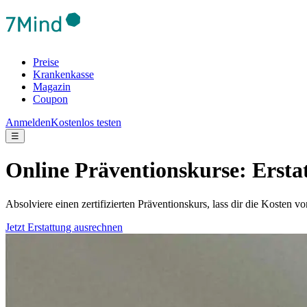
Preise
Krankenkasse
Magazin
Coupon
Anmelden
Kostenlos testen
☰
Online Präventionskurse: Ersta
Absolviere einen zertifizierten Präventionskurs, lass dir die Kosten 
Jetzt Erstattung ausrechnen