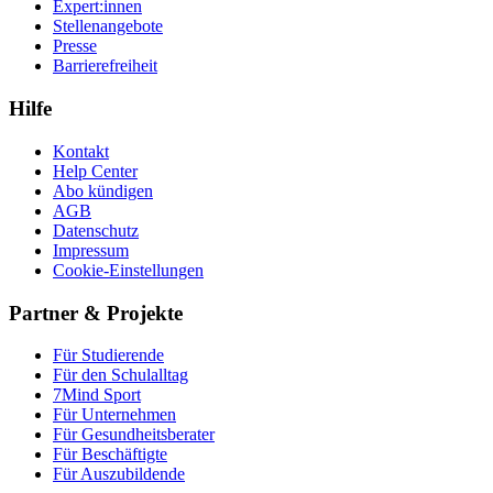
Expert:innen
Stellenangebote
Presse
Barrierefreiheit
Hilfe
Kontakt
Help Center
Abo kündigen
AGB
Datenschutz
Impressum
Cookie-Einstellungen
Partner & Projekte
Für Stu­die­rende
Für den Schulalltag
7Mind Sport
Für Unter­neh­men
Für Gesund­heits­be­ra­ter
Für Beschäftigte
Für Auszubildende