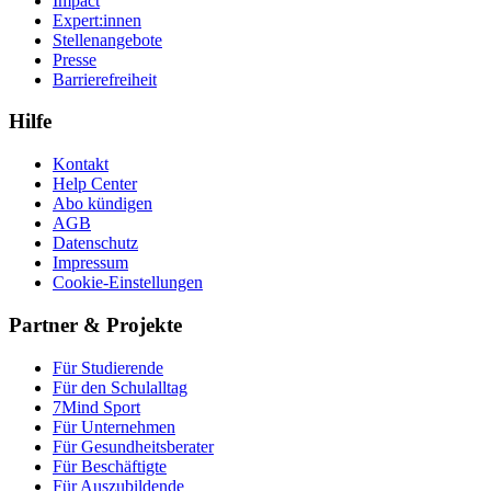
Impact
Expert:innen
Stellenangebote
Presse
Barrierefreiheit
Hilfe
Kontakt
Help Center
Abo kündigen
AGB
Datenschutz
Impressum
Cookie-Einstellungen
Partner & Projekte
Für Stu­die­rende
Für den Schulalltag
7Mind Sport
Für Unter­neh­men
Für Gesund­heits­be­ra­ter
Für Beschäftigte
Für Auszubildende