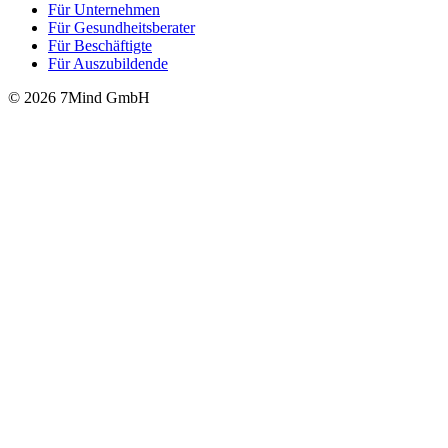
Für Unter­neh­men
Für Gesund­heits­be­ra­ter
Für Beschäftigte
Für Auszubildende
© 2026 7Mind GmbH