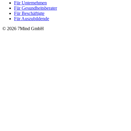
Für Unter­neh­men
Für Gesund­heits­be­ra­ter
Für Beschäftigte
Für Auszubildende
© 2026 7Mind GmbH