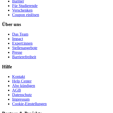
Barmer
Für Studierende
Ver­schen­ken
Coupon einlösen
Über uns
Das Team
Impact
Expert:innen
Stellenangebote
Presse
Barrierefreiheit
Hilfe
Kontakt
Help Center
Abo kündigen
AGB
Datenschutz
Impressum
Cookie-Einstellungen