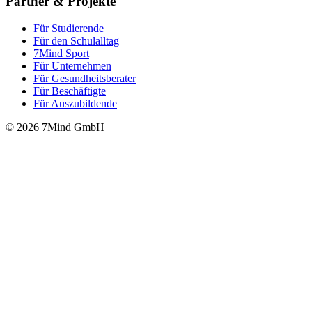
Partner & Projekte
Für Stu­die­rende
Für den Schulalltag
7Mind Sport
Für Unter­neh­men
Für Gesund­heits­be­ra­ter
Für Beschäftigte
Für Auszubildende
© 2026 7Mind GmbH