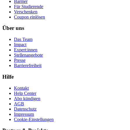
Barmer
Für Studierende
Ver­schen­ken
Coupon einlösen
Über uns
Das Team
Impact
Expert:innen
Stellenangebote
Presse
Barrierefreiheit
Hilfe
Kontakt
Help Center
Abo kündigen
AGB
Datenschutz
Impressum
Cookie-Einstellungen