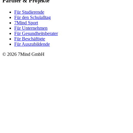
Partner & Projekte
Für Stu­die­rende
Für den Schulalltag
7Mind Sport
Für Unter­neh­men
Für Gesund­heits­be­ra­ter
Für Beschäftigte
Für Auszubildende
© 2026 7Mind GmbH