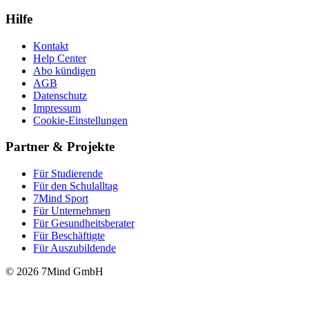
Hilfe
Kontakt
Help Center
Abo kündigen
AGB
Datenschutz
Impressum
Cookie-Einstellungen
Partner & Projekte
Für Stu­die­rende
Für den Schulalltag
7Mind Sport
Für Unter­neh­men
Für Gesund­heits­be­ra­ter
Für Beschäftigte
Für Auszubildende
© 2026 7Mind GmbH