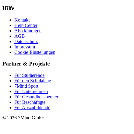
Hilfe
Kontakt
Help Center
Abo kündigen
AGB
Datenschutz
Impressum
Cookie-Einstellungen
Partner & Projekte
Für Stu­die­rende
Für den Schulalltag
7Mind Sport
Für Unter­neh­men
Für Gesund­heits­be­ra­ter
Für Beschäftigte
Für Auszubildende
© 2026 7Mind GmbH