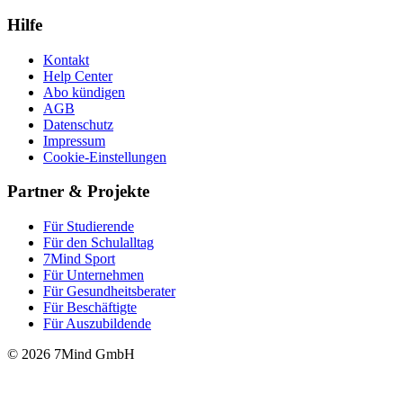
Hilfe
Kontakt
Help Center
Abo kündigen
AGB
Datenschutz
Impressum
Cookie-Einstellungen
Partner & Projekte
Für Stu­die­rende
Für den Schulalltag
7Mind Sport
Für Unter­neh­men
Für Gesund­heits­be­ra­ter
Für Beschäftigte
Für Auszubildende
© 2026 7Mind GmbH