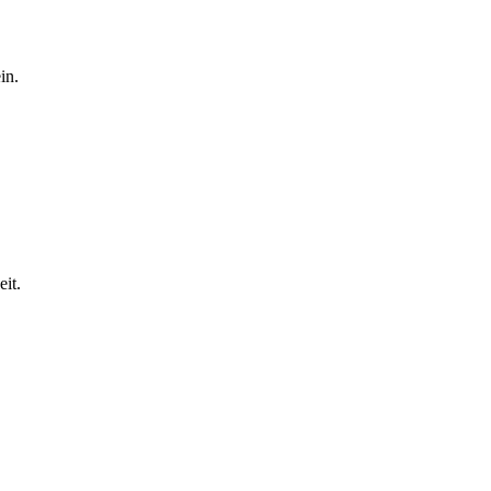
in.
it.