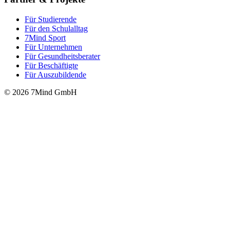
Für Stu­die­rende
Für den Schulalltag
7Mind Sport
Für Unter­neh­men
Für Gesund­heits­be­ra­ter
Für Beschäftigte
Für Auszubildende
© 2026 7Mind GmbH