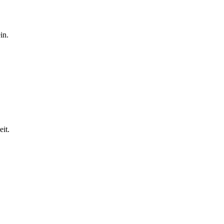
in.
it.