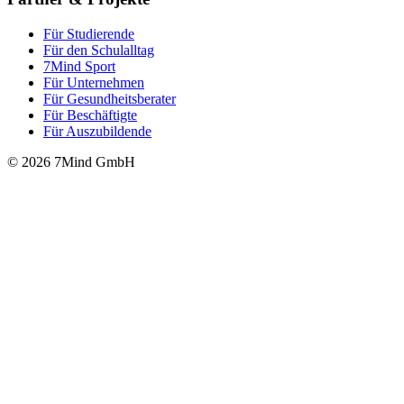
Für Stu­die­rende
Für den Schulalltag
7Mind Sport
Für Unter­neh­men
Für Gesund­heits­be­ra­ter
Für Beschäftigte
Für Auszubildende
© 2026 7Mind GmbH