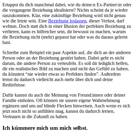
Ertappst du dich manchmal dabei, wie du deine:n Ex-Partner:in oder
die vergangene Beziehung idealisierst? Nichts scheint da je wieder
ranzukommen. Klar, eine zukünftige Beziehung wird nicht genau
wie die letzte sein. Eine
Beziehung loslassen
, dieser Verlust, darf
wehtun. Doch statt dich in einer Illusion der perfekten Beziehung zu
verlieren, kann es hilfreicher sein, dir bewusst zu machen, warum
die Beziehung nicht (mehr) gepasst hat oder was du daraus gelernt
hast.
Schreibe zum Beispiel ein paar Aspekte auf, die dich an der anderen
Person oder an der Beziehung gestört haben. Dabei geht es nicht
darum, die andere Person zu verteufeln. Es soll dir lediglich helfen,
dir ein realistisches Bild zu machen und nicht das Gefühl zu haben,
du könntest “nie wieder etwas so Perfektes finden”. Außerdem
lernst du dadurch vielleicht auch mehr über dich und deine
Bedürfnisse.
Dafür kannst du auch die Meinung von Freund:innen oder deiner
Familie einholen. Oft können sie unsere eigene Wahrnehmung
ergänzen und uns auf blinde Flecken hinweisen. Auch wenn es sich
jetzt noch nicht so anfühlen mag, kannst du dadurch lernen,
Vertrauen in die Zukunft zu haben.
Ich kümmere mich um mich selbst.