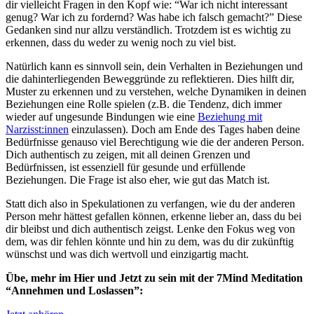
dir vielleicht Fragen in den Kopf wie: “War ich nicht interessant
genug? War ich zu fordernd? Was habe ich falsch gemacht?” Diese
Gedanken sind nur allzu verständlich. Trotzdem ist es wichtig zu
erkennen, dass du weder zu wenig noch zu viel bist.
Natürlich kann es sinnvoll sein, dein Verhalten in Beziehungen und
die dahinterliegenden Beweggründe zu reflektieren. Dies hilft dir,
Muster zu erkennen und zu verstehen, welche Dynamiken in deinen
Beziehungen eine Rolle spielen (z.B. die Tendenz, dich immer
wieder auf ungesunde Bindungen wie eine
Beziehung mit
Narzisst:innen
einzulassen). Doch am Ende des Tages haben deine
Bedürfnisse genauso viel Berechtigung wie die der anderen Person.
Dich authentisch zu zeigen, mit all deinen Grenzen und
Bedürfnissen, ist essenziell für gesunde und erfüllende
Beziehungen. Die Frage ist also eher, wie gut das Match ist.
Statt dich also in Spekulationen zu verfangen, wie du der anderen
Person mehr hättest gefallen können, erkenne lieber an, dass du bei
dir bleibst und dich authentisch zeigst. Lenke den Fokus weg von
dem, was dir fehlen könnte und hin zu dem, was du dir zukünftig
wünschst und was dich wertvoll und einzigartig macht.
Übe, mehr im Hier und Jetzt zu sein mit der 7Mind Meditation
“Annehmen und Loslassen”: