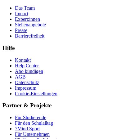
Das Team
Impact
Expert:innen
Stellenangebote
Presse
Barrierefreiheit
Hilfe
Kontakt
Help Center
Abo kündigen
AGB
Datenschutz
Impressum
Cookie-Einstellungen
Partner & Projekte
Für Stu­die­rende
Für den Schulalltag
7Mind Sport
Für Unter­neh­men