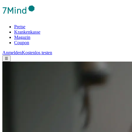
Preise
Krankenkasse
Magazin
Coupon
Anmelden
Kostenlos testen
☰