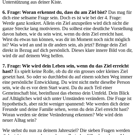
Unterstützung aus deiner Kiste.
6. Frage: Woran erkennst du, dass du am Ziel bist?
Das mag für
dich eine seltsame Frage sein. Doch es ist wie bei der 4. Frage:
Werde ganz konkret. Allein ein Ziel anzupeilen wird dich nicht die
ganze Strecke lang motivieren. Du solltest eine deutliche Vorstellung
davon haben, wie du sein wirst, wenn du dein Ziel erreicht hast.
Wirst du etwas tun können, was dir im Moment noch nicht möglich
ist? Was wird an und in dir anders sein, als jetzt? Bringe dein Ziel
direkt in Bezug auf dich persönlich. Dieses klare innere Bild von dir,
wird dir auf deinem Weg helfen.
7. Frage: Wie wird dein Leben sein, wenn du das Ziel erreicht
hast?
Es spielt keine Rolle, ob du dir ein grosses oder kleines Ziel
gesetzt hast. So oder so durchlebst du auf einem solchen Weg immer
eine persönliche Entwicklung. Du wirst nicht mehr dieselbe Person
sein, wie du es vor dem Start warst. Da du auch Teil einer
Gemeinschaft bist, beeinflusst das ebenso dein Umfeld. Dein Blick
auf Alltägliches wird sich unter Umständen verändern. Die Frage ist
hypothetisch, aber nicht weniger spannend: Wie werden dich deine
Freunde und deine Familie sehen, wenn du dein Ziel erreicht hast?
Woran werden sie deine Veränderung erkennen? Wie wird dein
neuer Alltag sein?
Wie stehst du nun zu deinem Jahresziel? Die sieben Fragen werden