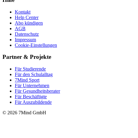
Kontakt
Help Center
Abo kündigen
AGB
Datenschutz
Impressum
Cookie-Einstellungen
Partner & Projekte
Für Stu­die­rende
Für den Schulalltag
7Mind Sport
Für Unter­neh­men
Für Gesund­heits­be­ra­ter
Für Beschäftigte
Für Auszubildende
© 2026 7Mind GmbH