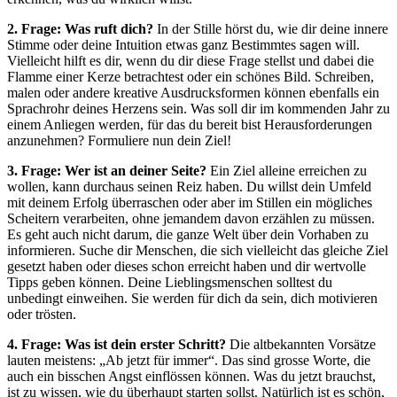
2. Frage: Was ruft dich?
In der Stille hörst du, wie dir deine innere
Stimme oder deine Intuition etwas ganz Bestimmtes sagen will.
Vielleicht hilft es dir, wenn du dir diese Frage stellst und dabei die
Flamme einer Kerze betrachtest oder ein schönes Bild. Schreiben,
malen oder andere kreative Ausdrucksformen können ebenfalls ein
Sprachrohr deines Herzens sein. Was soll dir im kommenden Jahr zu
einem Anliegen werden, für das du bereit bist Herausforderungen
anzunehmen? Formuliere nun dein Ziel!
3. Frage: Wer ist an deiner Seite?
Ein Ziel alleine erreichen zu
wollen, kann durchaus seinen Reiz haben. Du willst dein Umfeld
mit deinem Erfolg überraschen oder aber im Stillen ein mögliches
Scheitern verarbeiten, ohne jemandem davon erzählen zu müssen.
Es geht auch nicht darum, die ganze Welt über dein Vorhaben zu
informieren. Suche dir Menschen, die sich vielleicht das gleiche Ziel
gesetzt haben oder dieses schon erreicht haben und dir wertvolle
Tipps geben können. Deine Lieblingsmenschen solltest du
unbedingt einweihen. Sie werden für dich da sein, dich motivieren
oder trösten.
4. Frage: Was ist dein erster Schritt?
Die altbekannten Vorsätze
lauten meistens: „Ab jetzt für immer“. Das sind grosse Worte, die
auch ein bisschen Angst einflössen können. Was du jetzt brauchst,
ist zu wissen, wie du überhaupt starten sollst. Natürlich ist es schön,