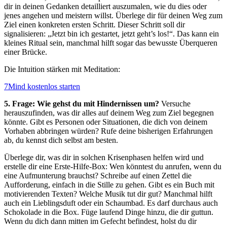
dir in deinen Gedanken detailliert auszumalen, wie du dies oder
jenes angehen und meistern willst. Überlege dir für deinen Weg zum
Ziel einen konkreten ersten Schritt. Dieser Schritt soll dir
signalisieren: „Jetzt bin ich gestartet, jetzt geht’s los!“. Das kann ein
kleines Ritual sein, manchmal hilft sogar das bewusste Überqueren
einer Brücke.
Die Intuition stärken mit Meditation:
7Mind kostenlos starten
5. Frage: Wie gehst du mit Hindernissen um?
Versuche
herauszufinden, was dir alles auf deinem Weg zum Ziel begegnen
könnte. Gibt es Personen oder Situationen, die dich von deinem
Vorhaben abbringen würden? Rufe deine bisherigen Erfahrungen
ab, du kennst dich selbst am besten.
Überlege dir, was dir in solchen Krisenphasen helfen wird und
erstelle dir eine Erste-Hilfe-Box: Wen könntest du anrufen, wenn du
eine Aufmunterung brauchst? Schreibe auf einen Zettel die
Aufforderung, einfach in die Stille zu gehen. Gibt es ein Buch mit
motivierenden Texten? Welche Musik tut dir gut? Manchmal hilft
auch ein Lieblingsduft oder ein Schaumbad. Es darf durchaus auch
Schokolade in die Box. Füge laufend Dinge hinzu, die dir guttun.
Wenn du dich dann mitten im Gefecht befindest, holst du dir