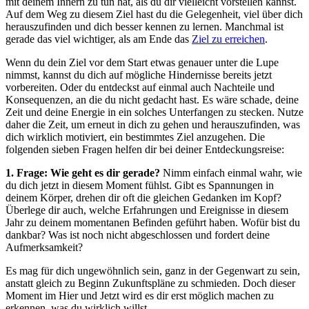
mit deinem Innern zu tun hat, als du dir vielleicht vorstellen kannst.
Auf dem Weg zu diesem Ziel hast du die Gelegenheit, viel über dich
herauszufinden und dich besser kennen zu lernen. Manchmal ist
gerade das viel wichtiger, als am Ende das
Ziel zu erreichen
.
Wenn du dein Ziel vor dem Start etwas genauer unter die Lupe
nimmst, kannst du dich auf mögliche Hindernisse bereits jetzt
vorbereiten. Oder du entdeckst auf einmal auch Nachteile und
Konsequenzen, an die du nicht gedacht hast. Es wäre schade, deine
Zeit und deine Energie in ein solches Unterfangen zu stecken. Nutze
daher die Zeit, um erneut in dich zu gehen und herauszufinden, was
dich wirklich motiviert, ein bestimmtes Ziel anzugehen. Die
folgenden sieben Fragen helfen dir bei deiner Entdeckungsreise:
1. Frage: Wie geht es dir gerade?
Nimm einfach einmal wahr, wie
du dich jetzt in diesem Moment fühlst. Gibt es Spannungen in
deinem Körper, drehen dir oft die gleichen Gedanken im Kopf?
Überlege dir auch, welche Erfahrungen und Ereignisse in diesem
Jahr zu deinem momentanen Befinden geführt haben. Wofür bist du
dankbar? Was ist noch nicht abgeschlossen und fordert deine
Aufmerksamkeit?
Es mag für dich ungewöhnlich sein, ganz in der Gegenwart zu sein,
anstatt gleich zu Beginn Zukunftspläne zu schmieden. Doch dieser
Moment im Hier und Jetzt wird es dir erst möglich machen zu
erkennen, was du wirklich willst.