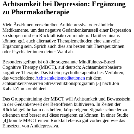
Achtsamkeit bei Depression: Ergänzung
zu Pharmakotherapie
Viele Ärzt:innen verschreiben Antidepressiva oder ähnliche
Medikamente, um das negative Gedankenkarussell einer Depression
zu stoppen und ein Rückfallrisiko zu mindern. Darüber hinaus
können ggf. auch alternative Therapiemethoden eine sinnvolle
Ergänzung sein. Sprich auch dies am besten mit Therapeut:innen
oder Psychiater:innen deiner Wahl ab.
Besonders gefragt ist oft die sogenannte Mindfulness-Based
Cognitive Therapy (MBCT), auf deutsch: Achtsamkeitsbasierte
kognitive Therapie. Das ist ein psychotherapeutisches Verfahren,
das verschiedene
Achtsamkeitsmeditationen
mit dem
achtsamkeitsbasierten Stressreduktionsprogramm [3] nach Jon
Kabat-Zinn kombiniert.
Das Gruppentraining der MBCT will Achtsamkeit und Bewusstsein
in der Gedankenwelt der Betroffenen kultivieren. In Zeiten der
Rückfallgefahr kann das helfen, körpereigene Signale schneller zu
erkennen und besser auf diese reagieren zu können. In einer Studie
[4] konnte MBCT einem Rückfall ebenso gut vorbeugen wie das
Einsetzen von Antidepressiva.