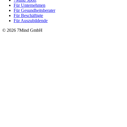
7Mind Sport
Für Unter­neh­men
Für Gesund­heits­be­ra­ter
Für Beschäftigte
Für Auszubildende
© 2026 7Mind GmbH