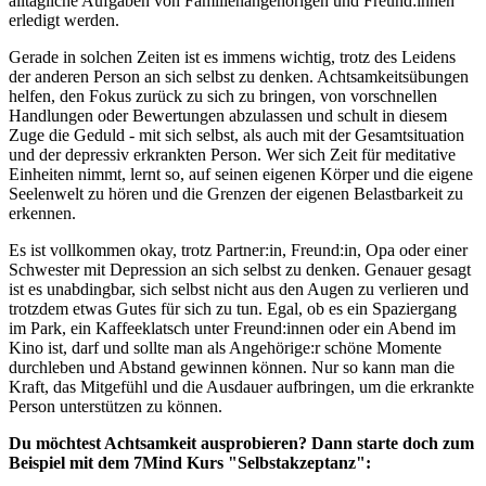
alltägliche Aufgaben von Familienangehörigen und Freund:innen
erledigt werden.
Gerade in solchen Zeiten ist es immens wichtig, trotz des Leidens
der anderen Person an sich selbst zu denken. Achtsamkeitsübungen
helfen, den Fokus zurück zu sich zu bringen, von vorschnellen
Handlungen oder Bewertungen abzulassen und schult in diesem
Zuge die Geduld - mit sich selbst, als auch mit der Gesamtsituation
und der depressiv erkrankten Person. Wer sich Zeit für meditative
Einheiten nimmt, lernt so, auf seinen eigenen Körper und die eigene
Seelenwelt zu hören und die Grenzen der eigenen Belastbarkeit zu
erkennen.
Es ist vollkommen okay, trotz Partner:in, Freund:in, Opa oder einer
Schwester mit Depression an sich selbst zu denken. Genauer gesagt
ist es unabdingbar, sich selbst nicht aus den Augen zu verlieren und
trotzdem etwas Gutes für sich zu tun. Egal, ob es ein Spaziergang
im Park, ein Kaffeeklatsch unter Freund:innen oder ein Abend im
Kino ist, darf und sollte man als Angehörige:r schöne Momente
durchleben und Abstand gewinnen können. Nur so kann man die
Kraft, das Mitgefühl und die Ausdauer aufbringen, um die erkrankte
Person unterstützen zu können.
Du möchtest Achtsamkeit ausprobieren? Dann starte doch zum
Beispiel mit dem 7Mind Kurs "Selbstakzeptanz":