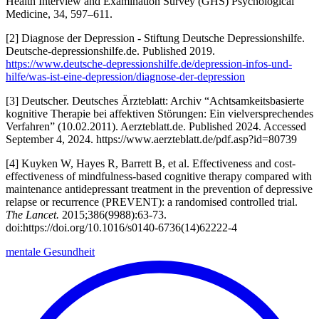
Health Interview and Examination Survey (GHS) Psychological
Medicine, 34, 597–611.
[2] Diagnose der Depression - Stiftung Deutsche Depressionshilfe.
Deutsche-depressionshilfe.de. Published 2019.
https://www.deutsche-depressionshilfe.de/depression-infos-und-
hilfe/was-ist-eine-depression/diagnose-der-depression
[3] Deutscher. Deutsches Ärzteblatt: Archiv “Achtsamkeitsbasierte
kognitive Therapie bei affektiven Störungen: Ein vielversprechendes
Verfahren” (10.02.2011). Aerzteblatt.de. Published 2024. Accessed
September 4, 2024. https://www.aerzteblatt.de/pdf.asp?id=80739
[4] Kuyken W, Hayes R, Barrett B, et al. Effectiveness and cost-
effectiveness of mindfulness-based cognitive therapy compared with
maintenance antidepressant treatment in the prevention of depressive
relapse or recurrence (PREVENT): a randomised controlled trial.
The Lancet.
2015;386(9988):63-73.
doi:https://doi.org/10.1016/s0140-6736(14)62222-4
mentale Gesundheit