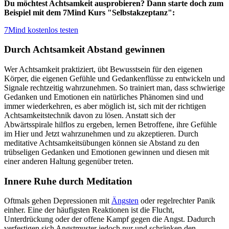
Du möchtest Achtsamkeit ausprobieren? Dann starte doch zum
Beispiel mit dem 7Mind Kurs "Selbstakzeptanz":
7Mind kostenlos testen
Durch Achtsamkeit Abstand gewinnen
Wer Achtsamkeit praktiziert, übt Bewusstsein für den eigenen
Körper, die eigenen Gefühle und Gedankenflüsse zu entwickeln und
Signale rechtzeitig wahrzunehmen. So trainiert man, dass schwierige
Gedanken und Emotionen ein natürliches Phänomen sind und
immer wiederkehren, es aber möglich ist, sich mit der richtigen
Achtsamkeitstechnik davon zu lösen. Anstatt sich der
Abwärtsspirale hilflos zu ergeben, lernen Betroffene, ihre Gefühle
im Hier und Jetzt wahrzunehmen und zu akzeptieren. Durch
meditative Achtsamkeitsübungen können sie Abstand zu den
trübseligen Gedanken und Emotionen gewinnen und diesen mit
einer anderen Haltung gegenüber treten.
Innere Ruhe durch Meditation
Oftmals gehen Depressionen mit
Ängsten
oder regelrechter Panik
einher. Eine der häufigsten Reaktionen ist die Flucht,
Unterdrückung oder der offene Kampf gegen die Angst. Dadurch
verfestigen sich Angstmuster jedoch nur und schränken den