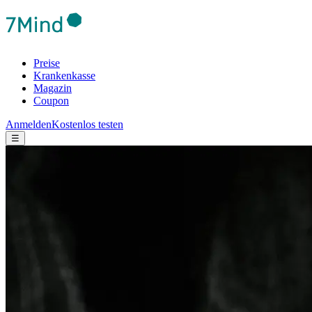
Preise
Krankenkasse
Magazin
Coupon
Anmelden
Kostenlos testen
☰