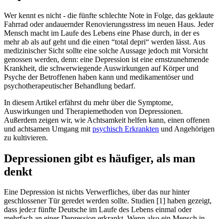
Wer kennt es nicht - die fünfte schlechte Note in Folge, das geklaute
Fahrrad oder andauernder Renovierungsstress im neuen Haus. Jeder
Mensch macht im Laufe des Lebens eine Phase durch, in der es
mehr ab als auf geht und die einen “total depri“ werden lässt. Aus
medizinischer Sicht sollte eine solche Aussage jedoch mit Vorsicht
genossen werden, denn: eine Depression ist eine ernstzunehmende
Krankheit, die schwerwiegende Auswirkungen auf Körper und
Psyche der Betroffenen haben kann und medikamentöser und
psychotherapeutischer Behandlung bedarf.
In diesem Artikel erfährst du mehr über die Symptome,
Auswirkungen und Therapiemethoden von Depressionen.
Außerdem zeigen wir, wie Achtsamkeit helfen kann, einen offenen
und achtsamen Umgang mit
psychisch Erkrankten
und Angehörigen
zu kultivieren.
Depressionen gibt es häufiger, als man
denkt
Eine Depression ist nichts Verwerfliches, über das nur hinter
geschlossener Tür geredet werden sollte. Studien [1] haben gezeigt,
dass jede:r fünfte Deutsche im Laufe des Lebens einmal oder
mehrfach an einer Depression erkrankt. Wenn also ein Mensch in