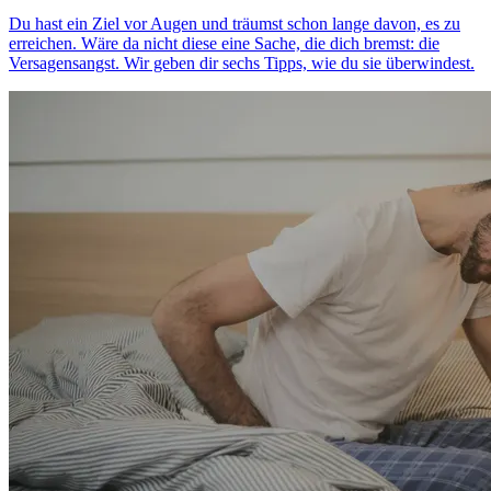
Du hast ein Ziel vor Augen und träumst schon lange davon, es zu
erreichen. Wäre da nicht diese eine Sache, die dich bremst: die
Versagensangst. Wir geben dir sechs Tipps, wie du sie überwindest.