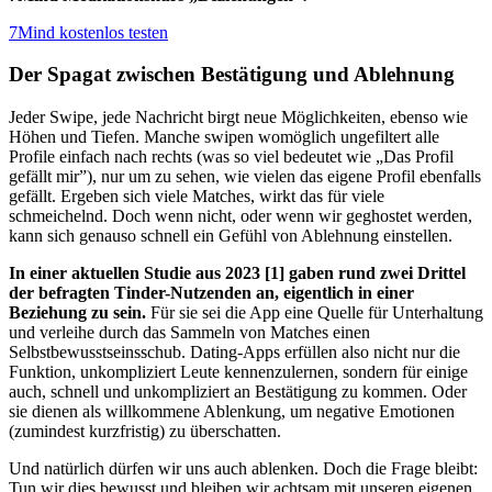
7Mind kostenlos testen
Der Spagat zwischen Bestätigung und Ablehnung
Jeder Swipe, jede Nachricht birgt neue Möglichkeiten, ebenso wie
Höhen und Tiefen. Manche swipen womöglich ungefiltert alle
Profile einfach nach rechts (was so viel bedeutet wie
„
Das Profil
gefällt mir”), nur um zu sehen, wie vielen das eigene Profil ebenfalls
gefällt. Ergeben sich viele Matches, wirkt das für viele
schmeichelnd. Doch wenn nicht, oder wenn wir geghostet werden,
kann sich genauso schnell ein Gefühl von Ablehnung einstellen.
In einer aktuellen Studie aus 2023
[1]
gaben rund zwei Drittel
der befragten Tinder-Nutzenden an, eigentlich in einer
Beziehung zu sein.
Für sie sei die App eine Quelle für Unterhaltung
und verleihe durch das Sammeln von Matches einen
Selbstbewusstseinsschub. Dating-Apps erfüllen also nicht nur die
Funktion, unkompliziert Leute kennenzulernen, sondern für einige
auch, schnell und unkompliziert an Bestätigung zu kommen. Oder
sie dienen als willkommene Ablenkung, um negative Emotionen
(zumindest kurzfristig) zu überschatten.
Und natürlich dürfen wir uns auch ablenken. Doch die Frage bleibt:
Tun wir dies bewusst und bleiben wir achtsam mit unseren eigenen