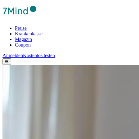
Preise
Krankenkasse
Magazin
Coupon
Anmelden
Kostenlos testen
☰