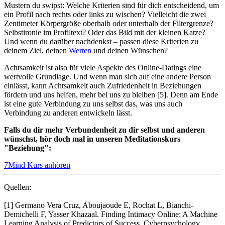
Mustern du swipst: Welche Kriterien sind für dich entscheidend, um
ein Profil nach rechts oder links zu wischen? Vielleicht die zwei
Zentimeter Körpergröße oberhalb oder unterhalb der Filtergrenze?
Selbstironie im Profiltext? Oder das Bild mit der kleinen Katze?
Und wenn du darüber nachdenkst – passen diese Kriterien zu
deinem Ziel, deinen
Werten
und deinen Wünschen?
Achtsamkeit ist also für viele Aspekte des Online-Datings eine
wertvolle Grundlage. Und wenn man sich auf eine andere Person
einlässt, kann Achtsamkeit auch Zufriedenheit in Beziehungen
fördern und uns helfen, mehr bei uns zu bleiben [5]. Denn am Ende
ist eine gute Verbindung zu uns selbst das, was uns auch
Verbindung zu anderen entwickeln lässt.
Falls du dir mehr Verbundenheit zu dir selbst und anderen
wünschst, hör doch mal in unseren Meditationskurs
"Beziehung":
7Mind Kurs anhören
Quellen:
[1]
Germano Vera Cruz, Aboujaoude E, Rochat L, Bianchi-
Demichelli F, Yasser Khazaal. Finding Intimacy Online: A Machine
Learning Analysis of Predictors of Success. Cyberpsychology,