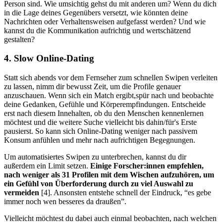
Person sind. Wie umsichtig gehst du mit anderen um? Wenn du dich
in die Lage deines Gegenübers versetzt, wie könnten deine
Nachrichten oder Verhaltensweisen aufgefasst werden? Und wie
kannst du die Kommunikation aufrichtig und wertschätzend
gestalten?
4. Slow Online-Dating
Statt sich abends vor dem Fernseher zum schnellen Swipen verleiten
zu lassen, nimm dir bewusst Zeit, um die Profile genauer
anzuschauen. Wenn sich ein Match ergibt,spür nach und beobachte
deine Gedanken, Gefühle und Körperempfindungen. Entscheide
erst nach diesem Innehalten, ob du den Menschen kennenlernen
möchtest und die weitere Suche vielleicht bis dahin/für's Erste
pausierst. So kann sich Online-Dating weniger nach passivem
Konsum anfühlen und mehr nach aufrichtigen Begegnungen.
Um automatisiertes Swipen zu unterbrechen, kannst du dir
außerdem ein Limit setzen.
Einige Forscher:innen empfehlen,
nach weniger als 31 Profilen mit dem Wischen aufzuhören, um
ein Gefühl von Überforderung durch zu viel Auswahl zu
vermeiden
[4]. Ansonsten entstehe schnell der Eindruck, “es gebe
immer noch wen besseres da draußen”.
Vielleicht möchtest du dabei auch einmal beobachten, nach welchen