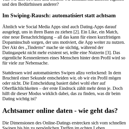
und den Bedürfnissen anderer?
Im Swiping-Rausch: automatisiert statt achtsam
Ähnlich wie Social Media Apps sind auch Dating-Apps darauf
ausgelegt, uns in ihren Bann zu ziehen [2]. Ein Like, ein Match,
eine neue Benachrichtigung – all das kann für einen kurzfristigen
Dopaminschub sorgen, der uns motiviert, die App weiter zu nutzen.
Der Akt des
„
Tinderns
“
mache sie süchtig, während der
Datingaspekt nicht mehr existent sei, teilte eine Nutzerin [3]. Das
eigentliche Kennenlernen eines Menschen hinter dem Profil wird so
für viele zur Nebensache.
Stattdessen wird automatisiertes Swipen allzu verlockend: In dem
Bruchteil einer Sekunde entscheiden wir, ob wir ein Profil mögen
oder nicht. Die Entscheidung basiert dabei wohl eher auf
Oberflächlichkeiten – der erste Eindruck zählt mehr denn je. Doch
hilft dir dieser Modus wirklich dabei, das zu finden, was dir beim
Dating wichtig ist?
Achtsamer online daten - wie geht das?
Die Dimensionen des Online-Datings erstrecken sich vom schnellen
Swipen bis hin zu persönlichen Treffen im echten Leben.