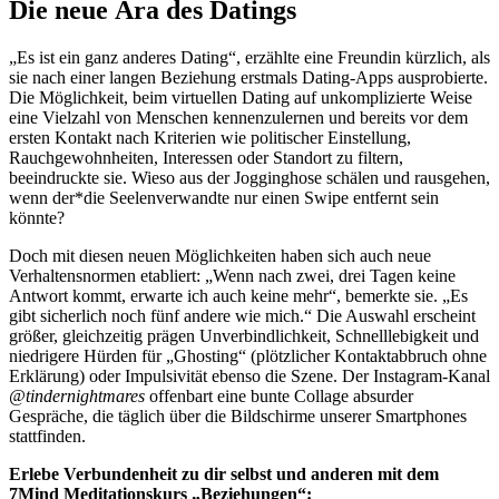
Die neue Ära des Datings
„Es ist ein ganz anderes Dating“, erzählte eine Freundin kürzlich, als
sie nach einer langen Beziehung erstmals Dating-Apps ausprobierte.
Die Möglichkeit, beim virtuellen Dating auf unkomplizierte Weise
eine Vielzahl von Menschen kennenzulernen und bereits vor dem
ersten Kontakt nach Kriterien wie politischer Einstellung,
Rauchgewohnheiten, Interessen oder Standort zu filtern,
beeindruckte sie. Wieso aus der Jogginghose schälen und rausgehen,
wenn der*die Seelenverwandte nur einen Swipe entfernt sein
könnte?
Doch mit diesen neuen Möglichkeiten haben sich auch neue
Verhaltensnormen etabliert: „Wenn nach zwei, drei Tagen keine
Antwort kommt, erwarte ich auch keine mehr“, bemerkte sie. „Es
gibt sicherlich noch fünf andere wie mich.“ Die Auswahl erscheint
größer, gleichzeitig prägen Unverbindlichkeit, Schnelllebigkeit und
niedrigere Hürden für „Ghosting“ (plötzlicher Kontaktabbruch ohne
Erklärung) oder Impulsivität ebenso die Szene. Der Instagram-Kanal
@tindernightmares
offenbart eine bunte Collage absurder
Gespräche, die täglich über die Bildschirme unserer Smartphones
stattfinden.
Erlebe Verbundenheit zu dir selbst und anderen mit dem
7Mind Meditationskurs „Beziehungen“: