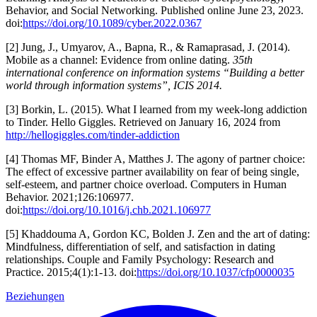
Behavior, and Social Networking. Published online June 23, 2023.
doi:
https://doi.org/10.1089/cyber.2022.0367
[2] Jung, J., Umyarov, A., Bapna, R., & Ramaprasad, J. (2014).
Mobile as a channel: Evidence from online dating.
35th
international conference on information systems “Building a better
world through information systems”, ICIS 2014.
[3] Borkin, L. (2015). What I learned from my week-long addiction
to Tinder. Hello Giggles. Retrieved on January 16, 2024 from
http://hellogiggles.com/tinder-addiction
[4] Thomas MF, Binder A, Matthes J. The agony of partner choice:
The effect of excessive partner availability on fear of being single,
self-esteem, and partner choice overload. Computers in Human
Behavior. 2021;126:106977.
doi:
https://doi.org/10.1016/j.chb.2021.106977
[5] Khaddouma A, Gordon KC, Bolden J. Zen and the art of dating:
Mindfulness, differentiation of self, and satisfaction in dating
relationships. Couple and Family Psychology: Research and
Practice. 2015;4(1):1-13. doi:
https://doi.org/10.1037/cfp0000035
Beziehungen