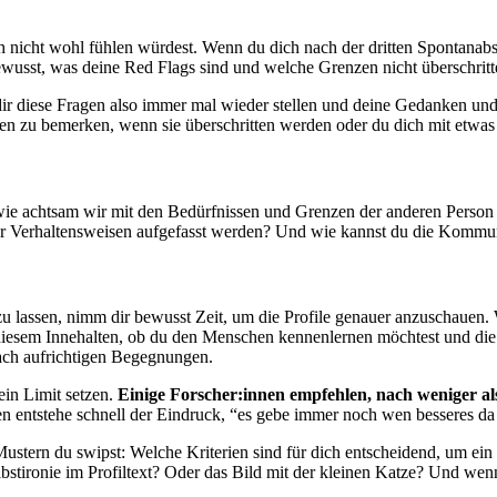
 nicht wohl fühlen würdest. Wenn du dich nach der dritten Spontanabsag
wusst, was deine Red Flags sind und welche Grenzen nicht überschritt
st dir diese Fragen also immer mal wieder stellen und deine Gedanken 
llen zu bemerken, wenn sie überschritten werden oder du dich mit etwas 
wie achtsam wir mit den Bedürfnissen und Grenzen der anderen Person 
r Verhaltensweisen aufgefasst werden? Und wie kannst du die Kommuni
zu lassen, nimm dir bewusst Zeit, um die Profile genauer anzuschauen.
em Innehalten, ob du den Menschen kennenlernen möchtest und die weit
ch aufrichtigen Begegnungen.
ein Limit setzen.
Einige Forscher:innen empfehlen, nach weniger al
en entstehe schnell der Eindruck, “es gebe immer noch wen besseres da
stern du swipst: Welche Kriterien sind für dich entscheidend, um ein P
bstironie im Profiltext? Oder das Bild mit der kleinen Katze? Und wen