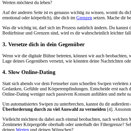
Werten möchtest du leben?
Auf der anderen Seite ist es genauso wichtig zu wissen, womit du dich
emotional oder körperlich), übe dich im
Grenzen
setzen. Mache dir be
Was dir wichtig ist, darf sich im Prozess natürlich ändern. Du kann
Bedürfnisse und Grenzen sind, wird es dir wahrscheinlich leichter fa
3. Versetze dich in dein Gegenüber
Wenn wir die digitale Bühne betreten, können wir auch beobachten, 
Lage deines Gegenübers versetzt, wie könnten deine Nachrichten ode
4. Slow Online-Dating
Statt sich abends vor dem Fernseher zum schnellen Swipen verleiten 
Gedanken, Gefühle und Körperempfindungen. Entscheide erst nach dies
Online-Dating weniger nach passivem Konsum anfühlen und mehr na
Um automatisiertes Swipen zu unterbrechen, kannst du dir außerdem 
Überforderung durch zu viel Auswahl zu vermeiden
[4]. Ansonst
Vielleicht möchtest du dabei auch einmal beobachten, nach welchen Mu
Zentimeter Körpergröße oberhalb oder unterhalb der Filtergrenze? Sel
deinen
Werten
und deinen Wünschen?