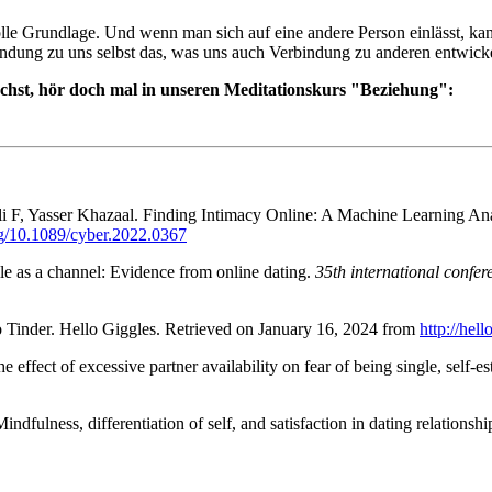
volle Grundlage. Und wenn man sich auf eine andere Person einlässt, k
indung zu uns selbst das, was uns auch Verbindung zu anderen entwicke
schst, hör doch mal in unseren Meditationskurs "Beziehung":
F, Yasser Khazaal. Finding Intimacy Online: A Machine Learning Anal
org/10.1089/cyber.2022.0367
le as a channel: Evidence from online dating.
35th international confe
o Tinder. Hello Giggles. Retrieved on January 16, 2024 from
http://hel
 effect of excessive partner availability on fear of being single, self
fulness, differentiation of self, and satisfaction in dating relations