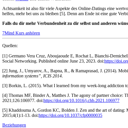
Achtsamkeit ist also für viele Aspekte des Online-Datings eine wert
helfen, mehr bei uns zu bleiben [5]. Denn am Ende ist eine gute Verb
Falls du dir mehr Verbundenheit zu dir selbst und anderen wün
7Mind Kurs anhören
Quellen:
[1]
Germano Vera Cruz, Aboujaoude E, Rochat L, Bianchi-Demichelli 
Social Networking. Published online June 23, 2023. doi:
https://doi.
[2] Jung, J., Umyarov, A., Bapna, R., & Ramaprasad, J. (2014). Mobi
information systems”, ICIS 2014.
[3] Borkin, L. (2015). What I learned from my week-long addiction t
[4] Thomas MF, Binder A, Matthes J. The agony of partner choice: The
2021;126:106977. doi:
https://doi.org/10.1016/j.chb.2021.106977
[5] Khaddouma A, Gordon KC, Bolden J. Zen and the art of dating: Mind
2015;4(1):1-13. doi:
https://doi.org/10.1037/cfp0000035
Beziehungen