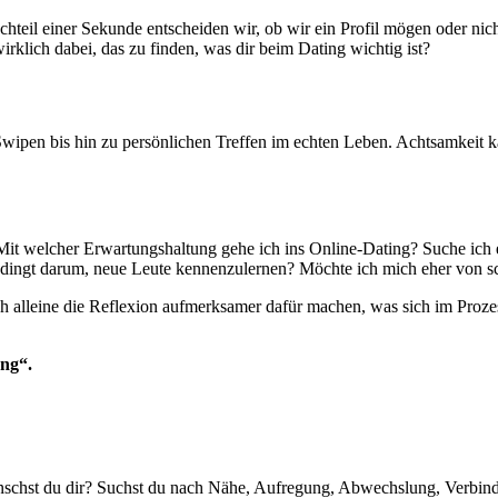
chteil einer Sekunde entscheiden wir, ob wir ein Profil mögen oder nic
irklich dabei, das zu finden, was dir beim Dating wichtig ist?
ipen bis hin zu persönlichen Treffen im echten Leben. Achtsamkeit kan
it welcher Erwartungshaltung gehe ich ins Online-Dating? Suche ich e
bedingt darum, neue Leute kennenzulernen? Möchte ich mich eher von s
h alleine die Reflexion aufmerksamer dafür machen, was sich im Proze
ung
“
.
chst du dir? Suchst du nach Nähe, Aufregung, Abwechslung, Verbindu