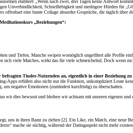
normen etabliert: „Wenn nach zwei, drei Tagen keine Antwort kommt, e
ägen Unverbindlichkeit, Schnelllebigkeit und niedrigere Hürden für „G
es
offenbart eine bunte Collage absurder Gespräche, die täglich über d
 Meditationskurs „Beziehungen“:
hen und Tiefen. Manche swipen womöglich ungefiltert alle Profile einf
eben sich viele Matches, wirkt das für viele schmeichelnd. Doch wenn ni
 befragten Tinder-Nutzenden an, eigentlich in einer Beziehung zu 
-Apps erfüllen also nicht nur die Funktion, unkompliziert Leute kenn
 um negative Emotionen (zumindest kurzfristig) zu überschatten.
Tun wir dies bewusst und bleiben wir achtsam mit unseren eigenen und
t, uns in ihren Bann zu ziehen [2]. Ein Like, ein Match, eine neue Be
derns
“
mache sie süchtig, während der Datingaspekt nicht mehr existent 