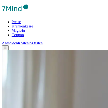
Preise
Krankenkasse
Magazin
Coupon
Anmelden
Kostenlos testen
☰