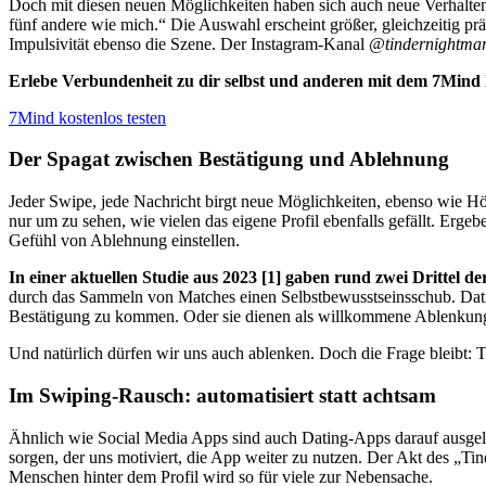
Doch mit diesen neuen Möglichkeiten haben sich auch neue Verhaltens
fünf andere wie mich.“ Die Auswahl erscheint größer, gleichzeitig pr
Impulsivität ebenso die Szene. Der Instagram-Kanal
@tindernightmar
Erlebe Verbundenheit zu dir selbst und anderen mit dem 7Mind
7Mind kostenlos testen
Der Spagat zwischen Bestätigung und Ablehnung
Jeder Swipe, jede Nachricht birgt neue Möglichkeiten, ebenso wie Hö
nur um zu sehen, wie vielen das eigene Profil ebenfalls gefällt. Erg
Gefühl von Ablehnung einstellen.
In einer aktuellen Studie aus 2023
[1]
gaben rund zwei Drittel der
durch das Sammeln von Matches einen Selbstbewusstseinsschub. Dating
Bestätigung zu kommen. Oder sie dienen als willkommene Ablenkung,
Und natürlich dürfen wir uns auch ablenken. Doch die Frage bleibt: 
Im Swiping-Rausch: automatisiert statt achtsam
Ähnlich wie Social Media Apps sind auch Dating-Apps darauf ausgeleg
sorgen, der uns motiviert, die App weiter zu nutzen. Der Akt des
„
Tin
Menschen hinter dem Profil wird so für viele zur Nebensache.